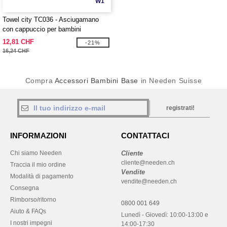
W1
Towel city TC036 - Asciugamano
con cappuccio per bambini
12,81 CHF
-21%
16,24 CHF
Compra
Accessori Bambini Base
in Needen Suisse
registrati!
INFORMAZIONI
CONTATTACI
Chi siamo Needen
Cliente
cliente@needen.ch
Traccia il mio ordine
Vendite
Modalità di pagamento
vendite@needen.ch
Consegna
Rimborso/ritorno
0800 001 649
Aiuto & FAQs
Lunedì - Giovedì: 10:00-13:00 e
I nostri impegni
14:00-17:30