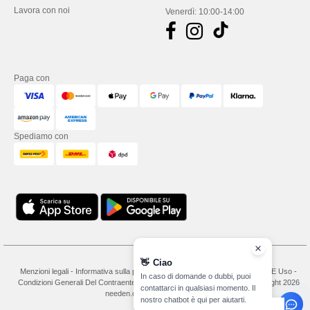
Lavora con noi
Venerdì: 10:00-14:00
Paga con
Spediamo con
👋
Ciao
Menzioni legali
-
Informativa sulla privacy
-
Condizioni Generali Di Accesso E Uso
-
In caso di domande o dubbi, puoi
Condizioni Generali Del Contraente
-
Politica sui cookie
-
Site Map
Copyright 2026
contattarci in qualsiasi momento. Il
needen.ch - Tutti i diritti riservati
nostro chatbot è qui per aiutarti.