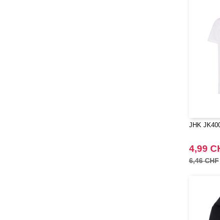
Jack&Jones
(6)
Just Cool
(45)
Karlowsky
(47)
Korntex
(41)
Label Serie
(8)
Larkwood
(15)
Mantis
(32)
Mumbles
(45)
NEW MORNING STUDIOS
(30)
JHK JK400 
NEWGEN
(7)
4,99 C
Needen
(88)
6,46 CHF
Neutral
(49)
Paredes
(7)
Pen Duick
(30)
Produkt JACK & JONES
(10)
Promodoro
(12)