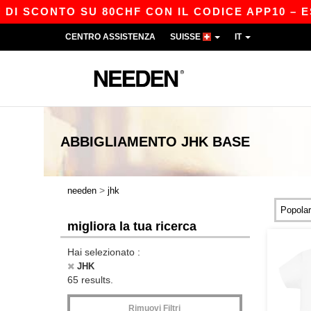
ONTO SU 80CHF CON IL CODICE APP10 – ESCLUSI
CENTRO ASSISTENZA
SUISSE
IT
ABBIGLIAMENTO
JHK
BASE
>
needen
jhk
migliora la tua ricerca
Hai selezionato :
JHK
65 results.
Rimuovi Filtri