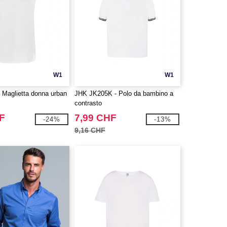
W1
W1
 Maglietta donna urban
JHK JK205K - Polo da bambino a
contrasto
F
7,99 CHF
-24%
-13%
9,16 CHF