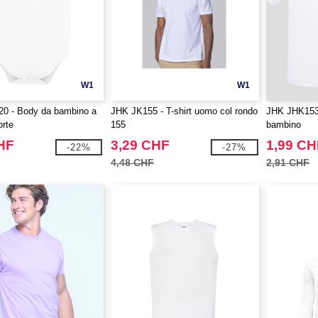
W1
W1
0 - Body da bambino a
JHK JK155 - T-shirt uomo col rondo
JHK JHK153 
rte
155
bambino
HF
3,29 CHF
1,99 CH
-22%
-27%
4,48 CHF
2,91 CHF