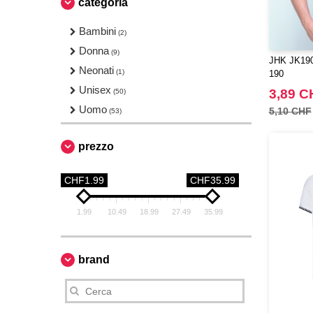
categoria
Bambini
(2)
Donna
(9)
JHK JK190
Neonati
(1)
190
Unisex
3,89 C
(50)
Uomo
5,10 CHF
(53)
prezzo
CHF1.99
CHF35.99
1.99
10.49
18.99
27.49
35.99
brand