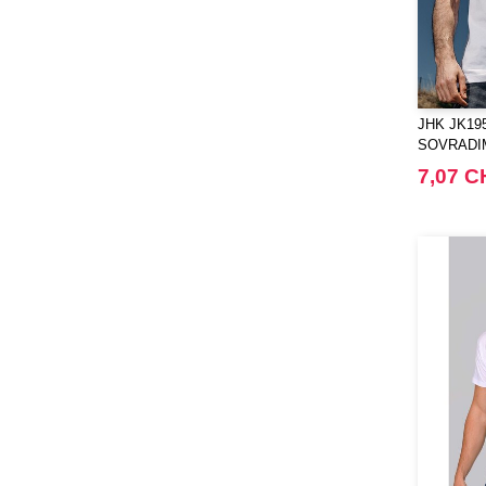
TIGER
(11)
Tee Jays
(127)
Tombo
(23)
Tombo Teamsport
(1)
JHK JK195
Towel city
SOVRADI
(22)
URBANO
7,07 C
VELILLA
(74)
VESTI
(19)
Westford mill
(125)
Yoko
(20)