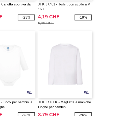
 Canotta sportiva da
JHK JK401 - T-shirt con scollo a V
160
F
4,19 CHF
-23%
-19%
5,19 CHF
W1
W1
- Body per bambini a
JHK JK160K - Maglietta a maniche
ghe
lunghe per bambini
F
3,79 CHF
-26%
-26%