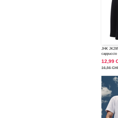
Quadra
(64)
RICA LEWIS
(16)
Regatta
(65)
Result
(96)
Russell
(52)
Russell Collection
(31)
JHK JK295K
SF Men
(16)
cappuccio
SF Mini
(7)
12,99 
SF Women
(18)
16,56 CH
Sans Étiquette
(6)
Skinnifit
(24)
Spiro
(25)
Starworld
(25)
Stedman
(32)
Stormtech
(42)
THE ONE TOWELLING
(34)