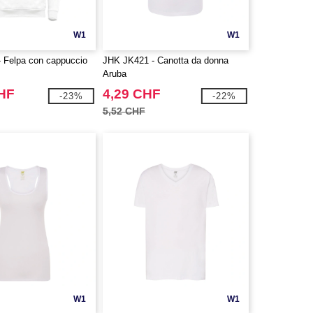
W1
W1
 Felpa con cappuccio
JHK JK421 - Canotta da donna
Aruba
CHF
4,29 CHF
-23%
-22%
5,52 CHF
W1
W1