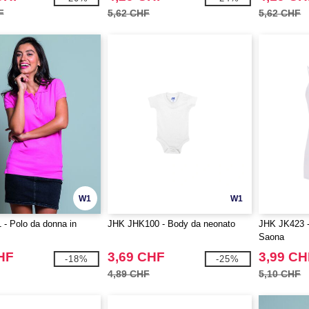
F
5,62 CHF
5,62 CHF
W1
W1
- Polo da donna in
JHK JHK100 - Body da neonato
JHK JK423 - 
Saona
HF
3,69 CHF
3,99 CH
-18%
-25%
4,89 CHF
5,10 CHF