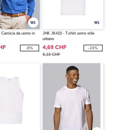
W1
W1
 Camicia da uomo in
JHK JK410 - T-shirt uomo stile
urbano
CHF
4,69 CHF
-8%
-24%
6,15 CHF