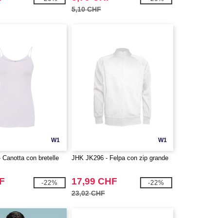
5,10 CHF
W1
W1
Canotta con bretelle
JHK JK296 - Felpa con zip grande
F
17,99 CHF
-22%
-22%
23,02 CHF