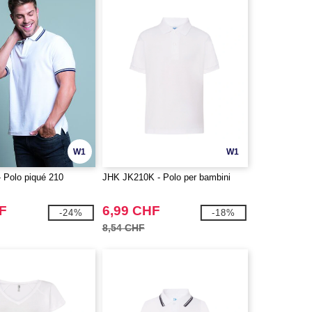
W1
W1
 Polo piqué 210
JHK JK210K - Polo per bambini
F
6,99 CHF
-24%
-18%
8,54 CHF