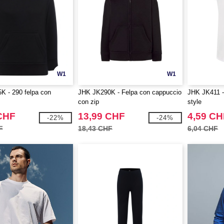
W1
W1
 - 290 felpa con
JHK JK290K - Felpa con cappuccio
JHK JK411 -
con zip
style
CHF
13,99 CHF
4,59 CH
-22%
-24%
F
18,43 CHF
6,04 CHF