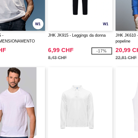
W1
W1
 -
JHK JK915 - Leggings da donna
JHK JK610 -
MENSIONAMENTO
popeline
HF
6,99 CHF
20,99 
-17%
8,43 CHF
22,81 CHF