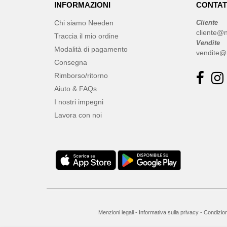
INFORMAZIONI
CONTAT
Chi siamo Needen
Cliente
cliente@
Traccia il mio ordine
Vendite
Modalità di pagamento
vendite@
Consegna
Rimborso/ritorno
Aiuto & FAQs
I nostri impegni
Lavora con noi
Menzioni legali
-
Informativa sulla privacy
-
Condizion