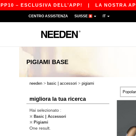
P10 – ESCLUSIVA DELL’APP!
|
LA NOSTRA APP 
CENTRO ASSISTENZA
SUISSE
IT
PIGIAMI
BASE
>
>
needen
basic | accessori
pigiami
migliora la tua ricerca
Hai selezionato :
Basic | Accessori
Pigiami
One result.