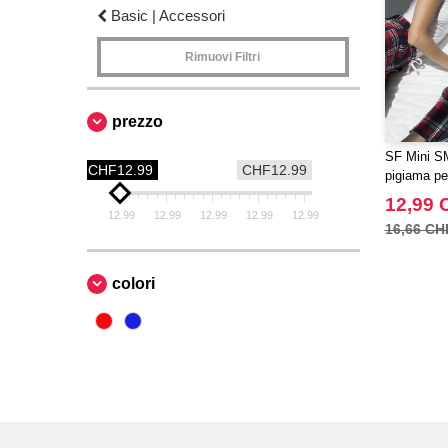
Basic | Accessori
Rimuovi Filtri
prezzo
SF Mini SM
CHF12.99
CHF12.99
pigiama pe
12,99 
12.99
12.99
12.99
12.99
12.99
16,66 CH
colori