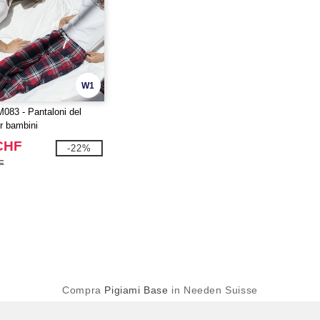
W1
083 - Pantaloni del
r bambini
CHF
-22%
F
Compra
Pigiami Base
in Needen Suisse