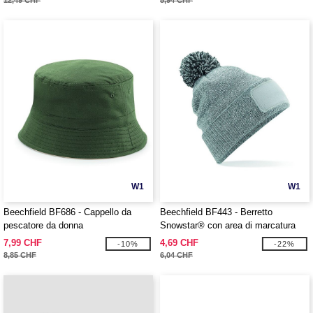
12,49 CHF
5,94 CHF
W1
W1
Beechfield BF686 - Cappello da
Beechfield BF443 - Berretto
pescatore da donna
Snowstar® con area di marcatura
7,99 CHF
4,69 CHF
-10%
-22%
8,85 CHF
6,04 CHF