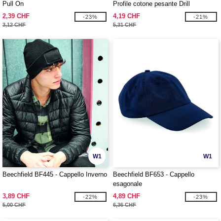
Pull On
Profile cotone pesante Drill
2,39 CHF
4,19 CHF
-23%
-21%
3,12 CHF
5,31 CHF
W1
W1
Beechfield BF445 - Cappello Inverno
Beechfield BF653 - Cappello
esagonale
3,89 CHF
4,89 CHF
-22%
-23%
5,00 CHF
6,36 CHF