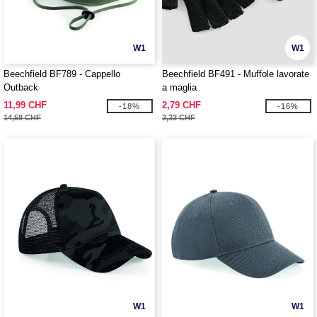
W1
W1
Beechfield BF789 - Cappello
Beechfield BF491 - Muffole lavorate
Outback
a maglia
11,99 CHF
2,79 CHF
-18%
-16%
14,58 CHF
3,33 CHF
W1
W1