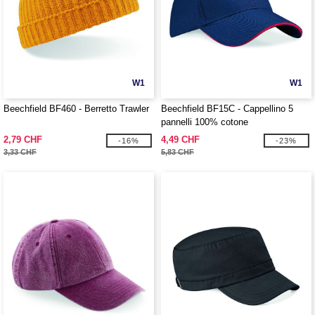
W1
W1
Beechfield BF460 - Berretto Trawler
Beechfield BF15C - Cappellino 5
pannelli 100% cotone
2,79 CHF
4,49 CHF
-16%
-23%
3,33 CHF
5,83 CHF