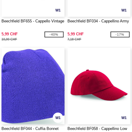
W1
W1
Beechfield BF655 - Cappello Vintage
Beechfield BF034 - Cappellino Army
5,99 CHF
5,99 CHF
-40%
-17%
10,00 CHF
7,18 CHF
W1
W1
Beechfield BF044 - Cuffia Bonnet
Beechfield BF058 - Cappellino Low