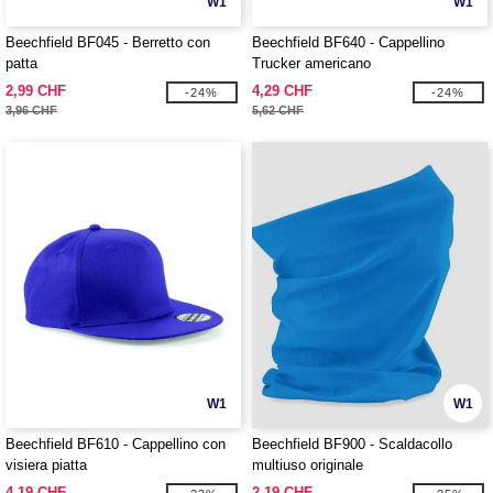
W1
W1
Beechfield BF045 - Berretto con
Beechfield BF640 - Cappellino
patta
Trucker americano
2,99 CHF
4,29 CHF
-24%
-24%
3,96 CHF
5,62 CHF
W1
W1
Beechfield BF610 - Cappellino con
Beechfield BF900 - Scaldacollo
visiera piatta
multiuso originale
4,19 CHF
2,19 CHF