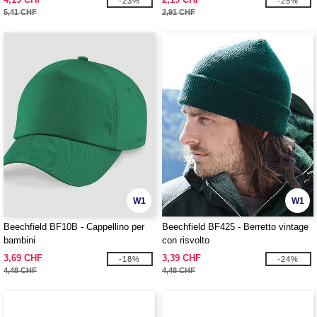
-23%
-25%
5,41 CHF
2,91 CHF
W1
W1
Beechfield BF10B - Cappellino per
Beechfield BF425 - Berretto vintage
bambini
con risvolto
3,69 CHF
3,39 CHF
-18%
-24%
4,48 CHF
4,48 CHF