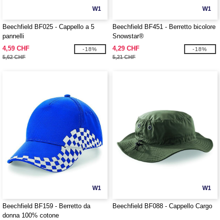
W1
W1
Beechfield BF025 - Cappello a 5
Beechfield BF451 - Berretto bicolore
pannelli
Snowstar®
4,59 CHF
4,29 CHF
-18%
-18%
5,62 CHF
5,21 CHF
W1
W1
Beechfield BF159 - Berretto da
Beechfield BF088 - Cappello Cargo
donna 100% cotone