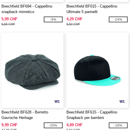
Beechfield BF694 - Cappellino
Beechfield BF015 - Cappellino
snapback mimetico
Ultimate 5 pannelli
5,99 CHF
4,29 CHF
-9%
-24%
6,56 CHF
5,62 CHF
W1
W1
Beechfield BF628 - Berretto
Beechfield BF615 - Cappellino
Gavroche Heritage
Snapback per bambini
9,99 CHF
4,89 CHF
-20%
-18%