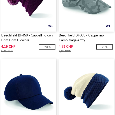
W1
W1
Beechfield BF450 - Cappellino con
Beechfield BF033 - Cappellino
Pom Pom Bicolore
Camouflage Army
4,19 CHF
4,89 CHF
-23%
-23%
5,41 CHF
6,36 CHF