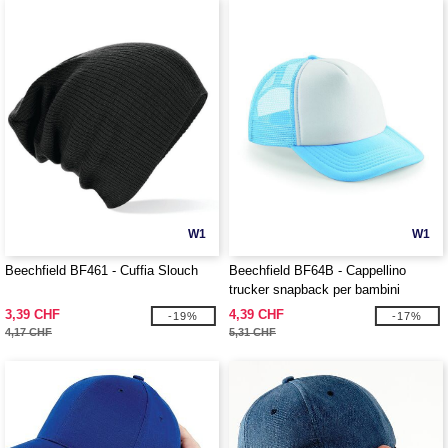
W1
W1
Beechfield BF461 - Cuffia Slouch
Beechfield BF64B - Cappellino
trucker snapback per bambini
3,39 CHF
4,39 CHF
-19%
-17%
4,17 CHF
5,31 CHF