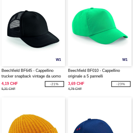
W1
W1
Beechfield BF645 - Cappellino
Beechfield BF010 - Cappellino
trucker snapback vintage da uomo
originale a 5 pannelli
4,19 CHF
3,69 CHF
-21%
-23%
5,31 CHF
4,79 CHF