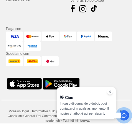
Lavora con noi
Venerdì: 10:00-14:00
Paga con
Spediamo con
👋
Ciao
In caso di domande o dubbi, puoi
contattarci in qualsiasi momento. Il
Menzioni legali
-
Informativa sulla privacy
-
Condizioni Generali Di Accesso E Uso
-
nostro chatbot è qui per aiutarti.
Condizioni Generali Del Contraente
-
Politica sui cookie
-
Site Map
Copyright 2026
needen.ch - Tutti i diritti riservati