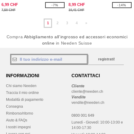
6,99 CHF
8,99 CHF
-7%
-14%
7,50 CHF
10,41 CHF
1
2
3
4
»
Compra
Abbigliamento all'ingrosso ed accessori economici
online
in Needen Suisse
registrati!
INFORMAZIONI
CONTATTACI
Chi siamo Needen
Cliente
cliente@needen.ch
Traccia il mio ordine
Vendite
Modalità di pagamento
vendite@needen.ch
Consegna
Rimborso/ritorno
0800 001 649
Aiuto & FAQs
Lunedì - Giovedì: 10:00-13:00 e
I nostri impegni
14:00-17:30