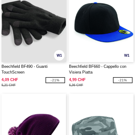
W1
W1
Beechfield BF490 - Guanti
Beechfield BF660 - Cappello con
TouchScreen
Visiera Piatta
4,09 CHF
4,99 CHF
-21%
-21%
5,21 CHF
6,36 CHF