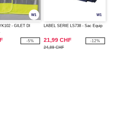
W1
W1
 YK102 - GILET DI
LABEL SERIE LS738 - Sac Equip
A
F
21,99 CHF
-5%
-12%
24,89 CHF