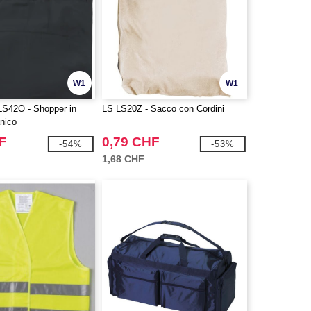
W1
W1
 LS42O - Shopper in
LS LS20Z - Sacco con Cordini
nico
F
0,79 CHF
-54%
-53%
1,68 CHF