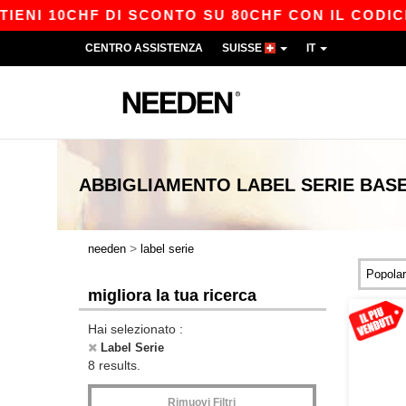
NI 10CHF DI SCONTO SU 80CHF CON IL CODICE A
CENTRO ASSISTENZA
SUISSE
IT
ABBIGLIAMENTO
LABEL SERIE
BAS
>
needen
label serie
migliora la tua ricerca
Hai selezionato :
Label Serie
8 results.
Rimuovi Filtri