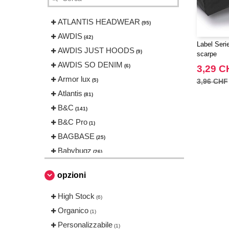
ATLANTIS HEADWEAR
(95)
AWDIS
(42)
Label Seri
AWDIS JUST HOODS
(9)
scarpe
AWDIS SO DENIM
(6)
3,29 C
Armor lux
(5)
3,96 CHF
Atlantis
(81)
B&C
(141)
B&C Pro
(1)
BAGBASE
(25)
Babybugz
(26)
Bag Base
(144)
opzioni
Beechfield
(230)
Bella+Canvas
High Stock
(23)
(6)
Black&Match
Organico
(6)
(1)
Build Your Brand
Personalizzabile
(105)
(1)