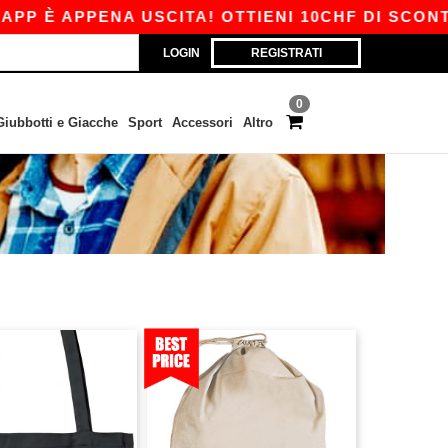
 È APPENA USCITA! OTTIENI 10CHF DI SCONTO S
LOGIN
REGISTRATI
0
Giubbotti e Giacche
Sport
Accessori
Altro