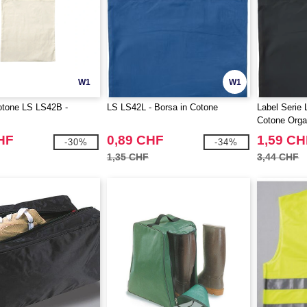
W1
W1
otone LS LS42B -
LS LS42L - Borsa in Cotone
Label Serie
Cotone Orga
HF
0,89 CHF
1,59 CH
-30%
-34%
1,35 CHF
3,44 CHF