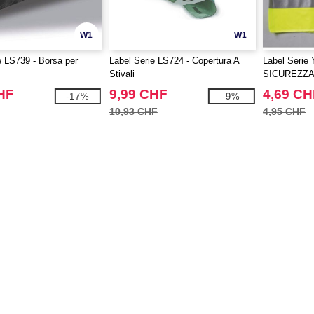
W1
W1
e LS739 - Borsa per
Label Serie LS724 - Copertura A
Label Serie
Stivali
SICUREZZ
HF
9,99 CHF
4,69 CH
-17%
-9%
10,93 CHF
4,95 CHF