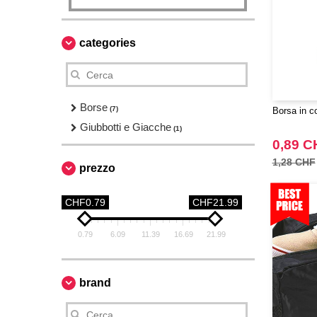
categories
Borse
(7)
Borsa in c
Giubbotti e Giacche
(1)
0,89 C
1,28 CHF
prezzo
CHF0.79
CHF21.99
0.79
6.09
11.39
16.69
21.99
brand