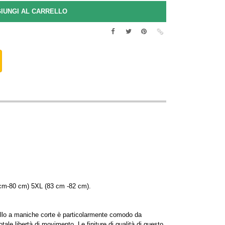
cm-80 cm) 5XL (83 cm -82 cm).
collo a maniche corte è particolarmente comodo da
tale libertà di movimento. Le finiture di qualità di questo