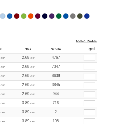
GUIDA TAGLIE
35
36 +
Scorta
Qttà
2.69
4767
CHF
CHF
2.69
7347
CHF
CHF
2.69
8639
CHF
CHF
2.69
3845
CHF
CHF
2.69
944
CHF
CHF
3.89
716
CHF
CHF
3.89
2
CHF
CHF
3.89
108
CHF
CHF