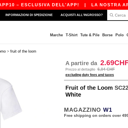
– ESCLUSIVA DELL’APP!
|
LA NOSTRA APP È AP
INFORMAZIONI DI SPEDIZIONE
ACQUISTI ALL'INGROSSO?
Marche
T-Shirt
Tute & Pile
Borse
Polo
>
omo
fruit of the loom
2.69CH
A partire da
6,04 CHF
Prezzo al dettaglio
excluding duty fees and taxes
Fruit of the Loom
SC220
White
MAGAZZINO
W1
Free shipping on orders over 49