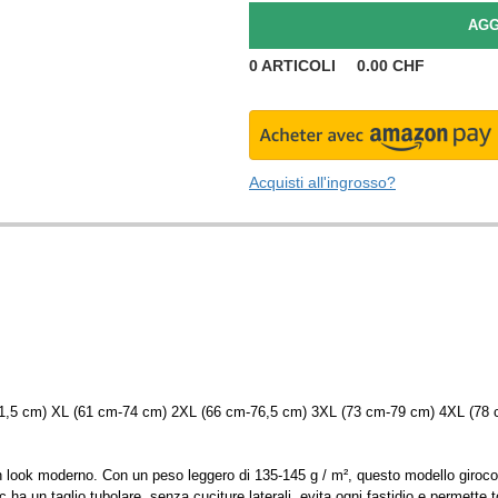
0
ARTICOLI
0.00
CHF
Acquisti all'ingrosso?
71,5 cm) XL (61 cm-74 cm) 2XL (66 cm-76,5 cm) 3XL (73 cm-79 cm) 4XL (78 
r un look moderno. Con un peso leggero di 135-145 g / m², questo modello giro
ha un taglio tubolare, senza cuciture laterali, evita ogni fastidio e permette to