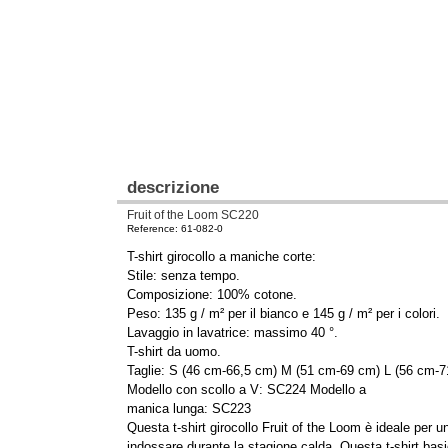
descrizione
Fruit of the Loom SC220
Reference: 61-082-0
T-shirt girocollo a maniche corte:
Stile: senza tempo.
Composizione: 100% cotone.
Peso: 135 g / m² per il bianco e 145 g / m² per i colori.
Lavaggio in lavatrice: massimo 40 °.
T-shirt da uomo.
Taglie: S (46 cm-66,5 cm) M (51 cm-69 cm) L (56 cm-
Modello con scollo a V: SC224 Modello a
manica lunga: SC223
Questa t-shirt girocollo Fruit of the Loom è ideale pe
indossare durante la stagione calda. Questa t-shirt basic 