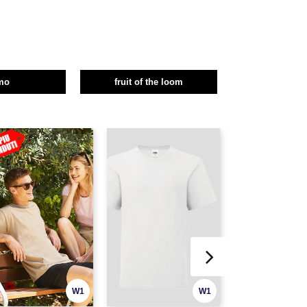
mo
fruit of the loom
W1
W1