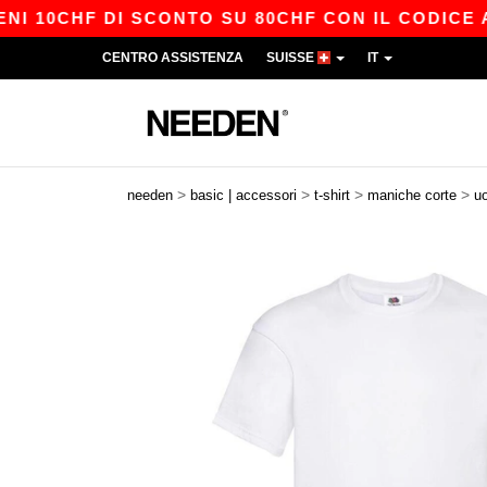
CHF DI SCONTO SU 80CHF CON IL CODICE APP10 
CENTRO ASSISTENZA
SUISSE
IT
>
>
>
>
needen
basic | accessori
t-shirt
maniche corte
u