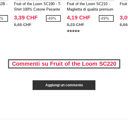
42B -
Fruit of the Loom SC190 - T-
Fruit of the Loom SC210 -
Frui
Shirt 100% Cotone Pesante
Maglietta di qualità premium
3,39 CHF
4,19 CHF
3,
0%
-49%
-49%
6,66 CHF
8,23 CHF
6,6
Commenti su Fruit of the Loom SC220
Aggiungi un commento