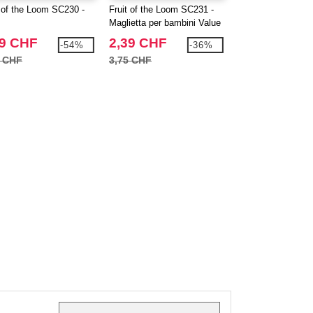
t of the Loom SC230 -
Fruit of the Loom SC231 -
Fruit of the Loom
Maglietta per bambini Value
Maglietta Donna S
Weight
09 CHF
2,39 CHF
3,09 CHF
-54%
-36%
6 CHF
3,75 CHF
4,89 CHF