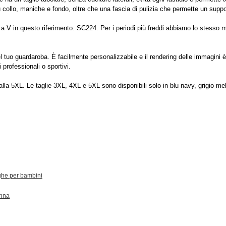
ollo, maniche e fondo, oltre che una fascia di pulizia che permette un support
a V in questo riferimento: SC224. Per i periodi più freddi abbiamo lo stesso 
l tuo guardaroba. È facilmente personalizzabile e il rendering delle immagini è 
professionali o sportivi.
 S alla 5XL. Le taglie 3XL, 4XL e 5XL sono disponibili solo in blu navy, grigio m
ghe per bambini
onna