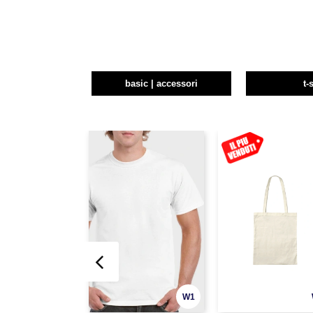
basic | accessori
t-
W1