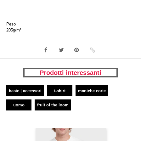
Peso
205g/m²
Prodotti interessanti
basic | accessori
t-shirt
maniche corte
uomo
fruit of the loom