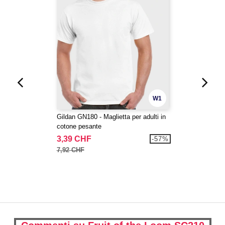
W1
Gildan GN180 - Maglietta per adulti in
cotone pesante
3,39 CHF
-57%
7,92 CHF