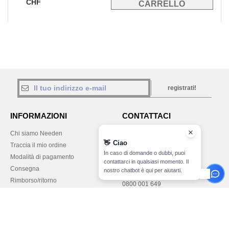
CHF
registrati!
INFORMAZIONI
CONTATTACI
Chi siamo Needen
Cliente
👋
Ciao
cliente@needen.ch
Traccia il mio ordine
Vendite
In caso di domande o dubbi, puoi
Modalità di pagamento
contattarci in qualsiasi momento. Il
vendite@needen.ch
Consegna
nostro chatbot è qui per aiutarti.
Rimborso/ritorno
0800 001 649
Aiuto & FAQs
Lunedì - Giovedì: 10:00-13:00 e
I nostri impegni
14:00-17:30
Lavora con noi
Venerdì: 10:00-14:00