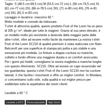
Taglie: S (48,5 cm-69,5 cm) M (53,5 cm-72 cm) L (56 cm-74,5 cm) XL
(61 cm-77 cm) 2XL (66 m-78,5 cm) 3XL (71 m-80 cm) 4XL (76 m-81
cm) 5XL (81,5 m-83 cm).
Lavaggio in lavatrice: massimo 60 °.
Molto morbido e comodo da indossare.
T-shirt di altissima qualità, questo prodotto Fruit of the Loom ha un peso
di 205 g / m², ideale per tutte le stagioni. Grazie al suo peso elevato, è
un modello molto più resistente e durevole della maggior parte delle
altre t-shirt, oltre ad essere molto facile da mantenere.La nostra t-shirt
Fruit of the Loom SC210 di qualità premium è stata realizzata con filato
Belcoro® per una superficie di stampa più pulita e più stabile e una
sensazione più morbida. Le finiture a doppia cucitura su maniche,
colletto e fondo offrono una maggiore durata e un comfort assicurato.
Per i giorni più freddi, consigliamo la nostra maglietta a maniche lunghe
con questo riferimento: SC215. Oltre ad essere un capo essenziale nel
tuo guardaroba, questa t-shirt Fruit of the Loom SC210 non ha cuciture
laterali, il che facilita i movimenti e offre un miglior comfort. In Wordans,
ci concentriamo sullo stile, sulla qualità e sul miglior prezzo per
soddisfare tutte le aspettative dei nostri clienti.
Lavabile a 60 ° C
Lavabile a 60°C
Personalizzabile
High Stock