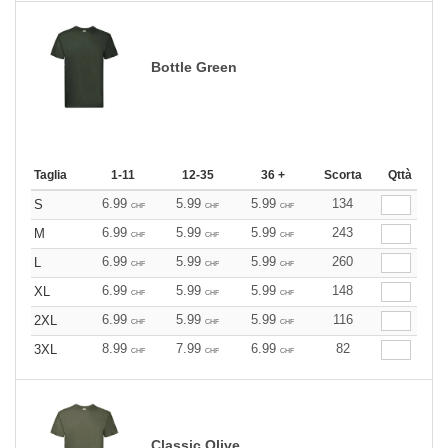
Bottle Green
Taglia
1-11
12-35
36 +
Scorta
Qttà
6.99
5.99
5.99
134
S
CHF
CHF
CHF
6.99
5.99
5.99
243
M
CHF
CHF
CHF
6.99
5.99
5.99
260
L
CHF
CHF
CHF
6.99
5.99
5.99
148
XL
CHF
CHF
CHF
6.99
5.99
5.99
116
2XL
CHF
CHF
CHF
8.99
7.99
6.99
82
3XL
CHF
CHF
CHF
Classic Olive