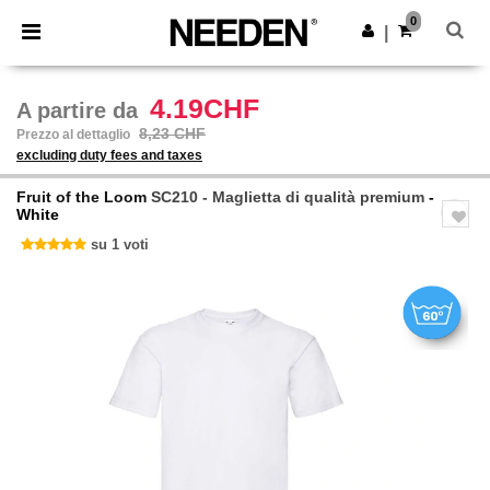
×
App Needen
0
Scarica app
|
Prezzi migliori sull'app!
4.19CHF
A partire da
8,23 CHF
Prezzo al dettaglio
excluding duty fees and taxes
Fruit of the Loom
SC210 - Maglietta di qualità premium
-
White
su 1 voti
Previous
Next