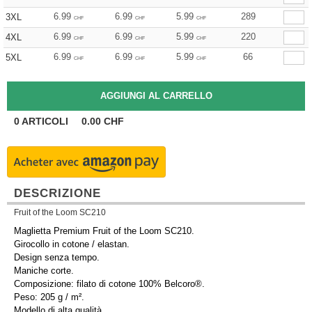
6.99
6.99
5.99
289
3XL
CHF
CHF
CHF
6.99
6.99
5.99
220
4XL
CHF
CHF
CHF
6.99
6.99
5.99
66
5XL
CHF
CHF
CHF
0
ARTICOLI
0.00
CHF
DESCRIZIONE
Fruit of the Loom SC210
Maglietta Premium Fruit of the Loom SC210.
Girocollo in cotone / elastan.
Design senza tempo.
Maniche corte.
Composizione: filato di cotone 100% Belcoro®.
Peso: 205 g / m².
Modello di alta qualità.