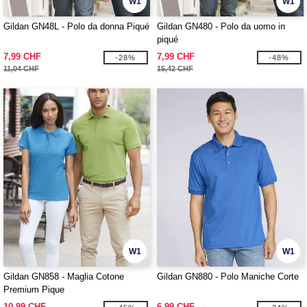
W1
W1
Gildan GN48L - Polo da donna Piqué
Gildan GN480 - Polo da uomo in
piqué
7,99 CHF
7,99 CHF
-28%
-48%
11,04 CHF
15,42 CHF
W1
W1
Gildan GN858 - Maglia Cotone
Gildan GN880 - Polo Maniche Corte
Premium Pique
10,99 CHF
6,99 CHF