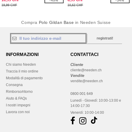
-45%
-34%
19,99 CHF
10,62 CHF
Compra
Polo Gildan Base
in Needen Suisse
registrati!
INFORMAZIONI
CONTATTACI
Chi siamo Needen
Cliente
cliente@needen.ch
Traccia il mio ordine
Vendite
Modalità di pagamento
vendite@needen.ch
Consegna
Rimborso/ritorno
0800 001 649
Aiuto & FAQs
Lunedì - Giovedì: 10:00-13:00 e
I nostri impegni
14:00-17:30
Lavora con noi
Venerdì: 10:00-14:00