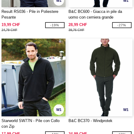
W1
W1
Result RS036 - Pile in Poliestere
B&C BC600 - Giacca in pile da
Pesante
uomo con cerniera grande
19,99 CHF
28,99 CHF
-19%
-27%
24,79 CHF
39,76 CHF
W1
W1
Starworld SW77N - Pile con Collo
B&C BC370 - Windprotek
con Zip
17,99 CHF
34,99 CHF