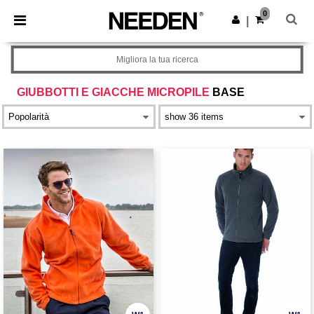
×
App Needen
0
Scarica app
|
Prezzi migliori sull'app!
Migliora la tua ricerca
GIUBBOTTI E GIACCHE MICROPILE
BASE