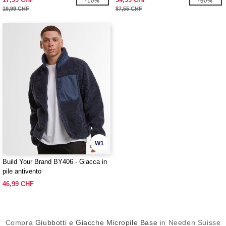
-10%
-60%
19,99 CHF
87,55 CHF
W1
Build Your Brand BY406 - Giacca in
pile antivento
46,99 CHF
Compra
Giubbotti e Giacche Micropile Base
in Needen Suisse