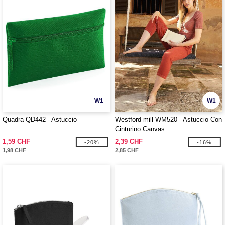
W1
W1
Quadra QD442 - Astuccio
Westford mill WM520 - Astuccio Con
Cinturino Canvas
1,59 CHF
2,39 CHF
-20%
-16%
1,98 CHF
2,85 CHF