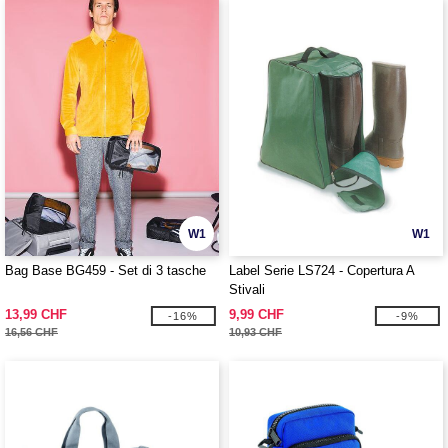
W1
W1
Bag Base BG459 - Set di 3 tasche
Label Serie LS724 - Copertura A
Stivali
13,99 CHF
9,99 CHF
-16%
-9%
16,56 CHF
10,93 CHF