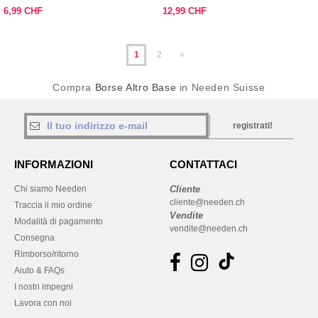
TECNOLOGIA DI STOCCOLMA
6,99 CHF
12,99 CHF
1
2
»
Compra
Borse Altro Base
in Needen Suisse
registrati!
INFORMAZIONI
CONTATTACI
Chi siamo Needen
Cliente
cliente@needen.ch
Traccia il mio ordine
Vendite
Modalità di pagamento
vendite@needen.ch
Consegna
Rimborso/ritorno
Aiuto & FAQs
I nostri impegni
Lavora con noi