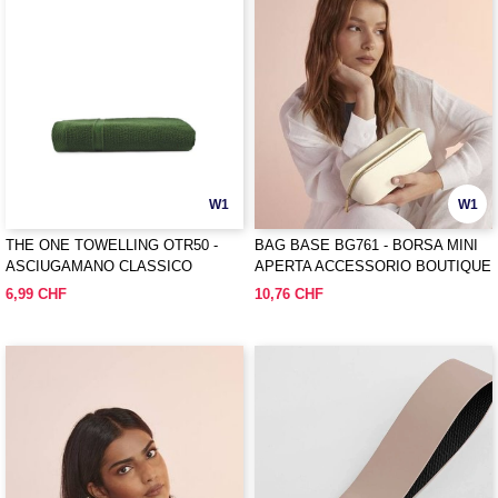
W1
W1
THE ONE TOWELLING OTR50 -
BAG BASE BG761 - BORSA MINI
ASCIUGAMANO CLASSICO
APERTA ACCESSORIO BOUTIQUE
RICICLATO
6,99 CHF
10,76 CHF