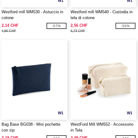
W1
W1
Westford mill WM530 - Astuccio in
Westford mill WM540 - Custodia in
cotone
tela di cotone
2,14 CHF
2,56 CHF
-57%
-55%
4,95 CHF
5,73 CHF
W1
W1
Bag Base BG038 - Mini pochette
WestFord Mill WM552 - Accessorio
con zip
in Tela
2,19 CHF
3,49 CHF