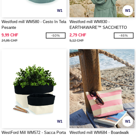
W1
W1
Westford mill WM580 - Cesto In Tela
Westford mill WM830 -
Pesante
EARTHAWARE™ SACCHETTO
“ACCESSORY” BIOLOGICO
9,99 CHF
2,79 CHF
-60%
-46%
24,95 CHF
5,12 CHF
W1
W1
WestFord Mill WM572 - Sacca Porta
Westford mill WM684 - Boardwalk