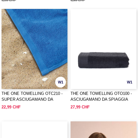
8,05 CHF
8,95 CHF
W1
W1
THE ONE TOWELLING OTC210 -
THE ONE TOWELLING OTO100 -
SUPER ASCIUGAMANO DA
ASCIUGAMANO DA SPIAGGIA
SPIAGGIA
ORGANICO
22,99 CHF
27,99 CHF