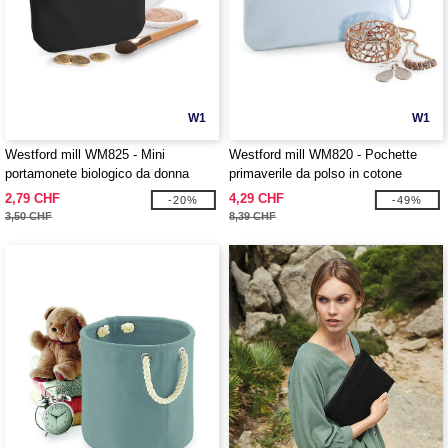
W1
W1
Westford mill WM825 - Mini
Westford mill WM820 - Pochette
portamonete biologico da donna
primaverile da polso in cotone
organico EarthAware™
2,79 CHF
4,29 CHF
-20%
-49%
3,50 CHF
8,39 CHF