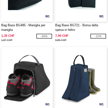
W1
W1
Bag Base BG485 - Maniglia per
Bag Base BG721 - Borsa della
maniglia
spesa in feltro
1,39 CHF
7,99 CHF
-26%
-11%
1,87 CHF
8,95 CHF
W1
W1