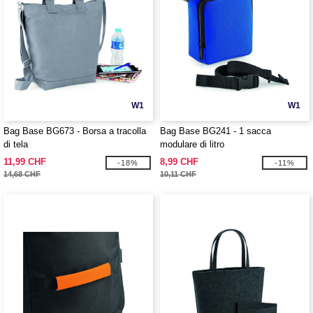
W1
W1
Bag Base BG673 - Borsa a tracolla
Bag Base BG241 - 1 sacca
di tela
modulare di litro
11,99 CHF
8,99 CHF
-18%
-11%
14,68 CHF
10,11 CHF