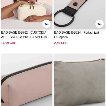
W1
W1
BAG BASE BG762 - CUSTODIA
BAG BASE BG324 - Portachiavi in
ACCESSORI A PIATTO APERTA
PU opaco
BOUTIQUE
16,99 CHF
2,59 CHF