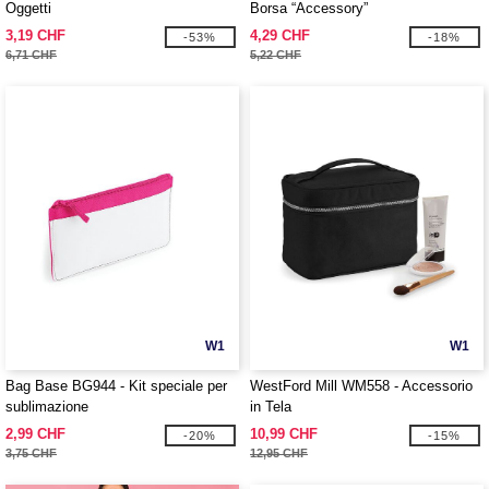
Oggetti
Borsa “Accessory”
3,19 CHF
4,29 CHF
-53%
-18%
6,71 CHF
5,22 CHF
W1
W1
Bag Base BG944 - Kit speciale per
WestFord Mill WM558 - Accessorio
sublimazione
in Tela
2,99 CHF
10,99 CHF
-20%
-15%
3,75 CHF
12,95 CHF