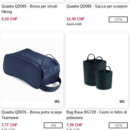
Quadra QD085 - Borsa per stivali
Quadra QD086 - Sacca per scarponi
Hiking
9,10 CHF
12,45 CHF
-17%
15,01 CHF
W1
W1
Quadra QD076 - Borsa porta scarpe
Bag Base BG728 - Cesto in feltro di
Teamwear
poliestere
7,77 CHF
7,99 CHF
-4%
-11%