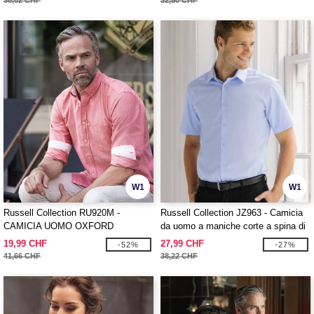
38,02 CHF
32,50 CHF
W1
W1
Russell Collection RU920M -
Russell Collection JZ963 - Camicia
CAMICIA UOMO OXFORD
da uomo a maniche corte a spina di
COTONE BIO
pesce
19,99 CHF
27,99 CHF
-52%
-27%
41,66 CHF
38,22 CHF