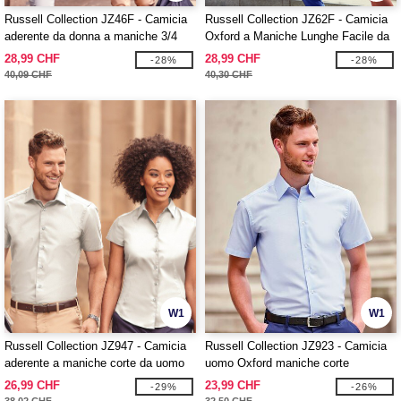
Russell Collection JZ46F - Camicia
Russell Collection JZ62F - Camicia
aderente da donna a maniche 3/4
Oxford a Maniche Lunghe Facile da
Curare da Donna
28,99 CHF
28,99 CHF
-28%
-28%
40,09 CHF
40,30 CHF
W1
W1
Russell Collection JZ947 - Camicia
Russell Collection JZ923 - Camicia
aderente a maniche corte da uomo
uomo Oxford maniche corte
26,99 CHF
23,99 CHF
-29%
-26%