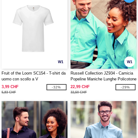
W1
W1
Fruit of the Loom SC154 - T-shirt da
Russell Collection JZ934 - Camicia
uomo con scollo a V
Popeline Maniche Lunghe Policotone
Facile Cura Uomo
3,99 CHF
22,99 CHF
-32%
-29%
5,83 CHF
32,50 CHF