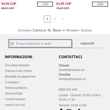
59,99 CHF
63,99 CHF
-13%
-15%
68,94 CHF
75,20 CHF
1
2
»
Compra
Camicie XL Base
in Needen Suisse
registrati!
INFORMAZIONI
CONTATTACI
Chi siamo Needen
Cliente
cliente@needen.ch
Traccia il mio ordine
Vendite
Modalità di pagamento
vendite@needen.ch
Consegna
Rimborso/ritorno
0800 001 649
Aiuto & FAQs
Lunedì - Giovedì: 10:00-13:00 e
I nostri impegni
14:00-17:30
Lavora con noi
Venerdì: 10:00-14:00