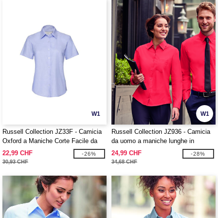
W1
W1
Russell Collection JZ33F - Camicia
Russell Collection JZ936 - Camicia
Oxford a Maniche Corte Facile da
da uomo a maniche lunghe in
Curare da Donna
popeline di puro cotone facile da
22,99 CHF
24,99 CHF
-26%
-28%
curare
30,93 CHF
34,68 CHF