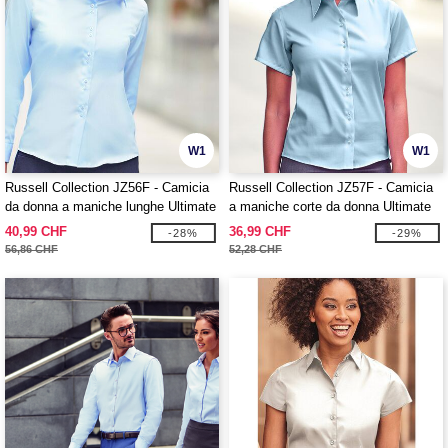
W1
W1
Russell Collection JZ56F - Camicia
Russell Collection JZ57F - Camicia
da donna a maniche lunghe Ultimate
a maniche corte da donna Ultimate
Non-Iron
Non-Iron
40,99 CHF
36,99 CHF
-28%
-29%
56,86 CHF
52,28 CHF