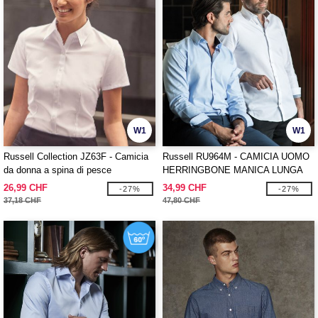
W1
W1
Russell Collection JZ63F - Camicia
Russell RU964M - CAMICIA UOMO
da donna a spina di pesce
HERRINGBONE MANICA LUNGA
26,99 CHF
34,99 CHF
-27%
-27%
37,18 CHF
47,80 CHF