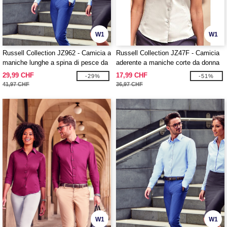
W1
W1
Russell Collection JZ962 - Camicia a
Russell Collection JZ47F - Camicia
maniche lunghe a spina di pesce da
aderente a maniche corte da donna
uomo
29,99 CHF
17,99 CHF
-29%
-51%
41,97 CHF
36,97 CHF
W1
W1