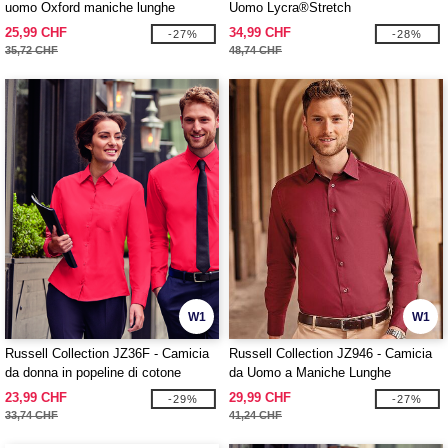
uomo Oxford maniche lunghe
Uomo Lycra®Stretch
25,99 CHF
34,99 CHF
-27%
-28%
35,72 CHF
48,74 CHF
W1
W1
Russell Collection JZ36F - Camicia
Russell Collection JZ946 - Camicia
da donna in popeline di cotone
da Uomo a Maniche Lunghe
100%.
Aderente
23,99 CHF
29,99 CHF
-29%
-27%
33,74 CHF
41,24 CHF