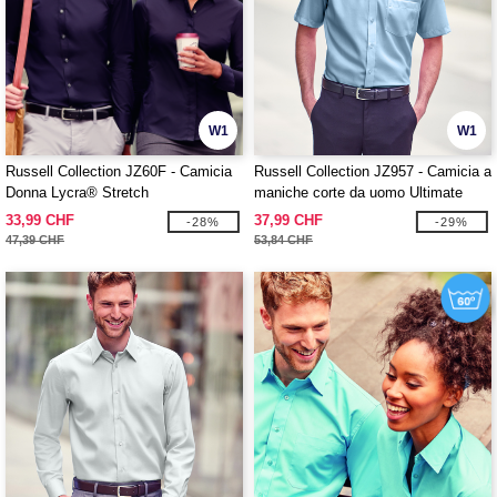
W1
W1
Russell Collection JZ60F - Camicia
Russell Collection JZ957 - Camicia a
Donna Lycra® Stretch
maniche corte da uomo Ultimate
Non-Iron
33,99 CHF
37,99 CHF
-28%
-29%
47,39 CHF
53,84 CHF