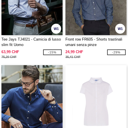
W1
W1
Tee Jays TJ4021 - Camicia di lusso
Front row FR605 - Shorts trastinali
slim fit Uomo
umani senza pinze
63,99 CHF
24,99 CHF
-15%
-29%
75,20 CHF
35,41 CHF