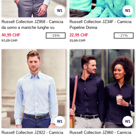
W1
W1
Russell Collection JZ958 - Camicia
Russell Collection JZ34F - Camicia
da uomo a maniche lunghe su
Popeline Donna
misura Ultimate Non Iron
40,99 CHF
22,99 CHF
-28%
-27%
57,28 CHF
31,56 CHF
W1
W1
Russell Collection JZ922 - Camicia
Russell Collection JZ960 - Camicia