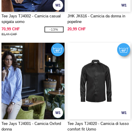
W1
W1
Tee Jays TJ4002 - Camicia casual
JHK JK616 - Camicia da donna in
spigata uomo
popeline
70,99 CHF
20,99 CHF
-13%
81,44 CHF
W1
W1
Tee Jays TJ4001 - Camicia Oxford
Tee Jays TJ4020 - Camicia di lusso
donna
comfort fit Uomo