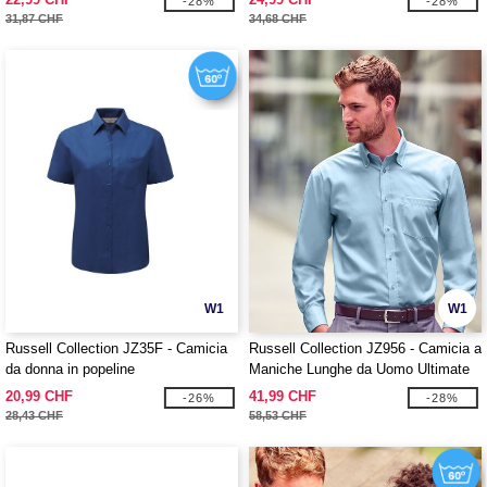
-28%
-28%
31,87 CHF
34,68 CHF
W1
W1
Russell Collection JZ35F - Camicia
Russell Collection JZ956 - Camicia a
da donna in popeline
Maniche Lunghe da Uomo Ultimate
Non-Iron
20,99 CHF
41,99 CHF
-26%
-28%
28,43 CHF
58,53 CHF