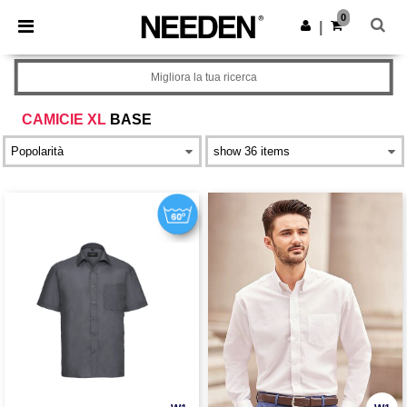
×
App Needen
0
Scarica app
|
Prezzi migliori sull'app!
Migliora la tua ricerca
CAMICIE XL
BASE