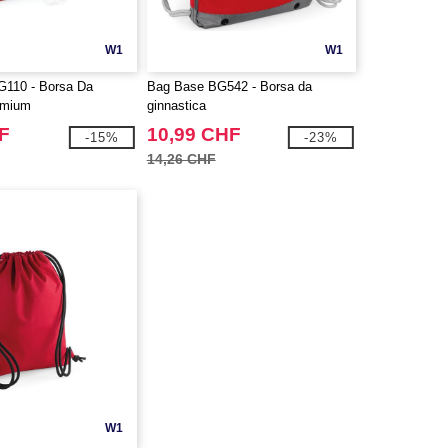
W1
W1
G110 - Borsa Da
Bag Base BG542 - Borsa da
emium
ginnastica
F
10,99 CHF
-15%
-23%
14,26 CHF
W1