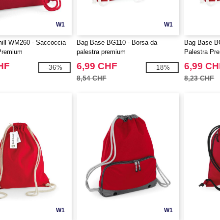
W1
W1
mill WM260 - Saccoccia
Bag Base BG110 - Borsa da
Bag Base B
 Premium
palestra premium
Palestra Pr
HF
6,99 CHF
6,99 CH
-36%
-18%
8,54 CHF
8,23 CHF
W1
W1