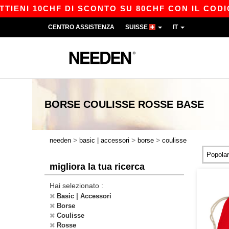
ENI 10CHF DI SCONTO SU 80CHF CON IL CODICE 
CENTRO ASSISTENZA
SUISSE
IT
BORSE COULISSE ROSSE
BASE
>
>
>
needen
basic | accessori
borse
coulisse
migliora la tua ricerca
Hai selezionato :
Basic | Accessori
Borse
Coulisse
Rosse