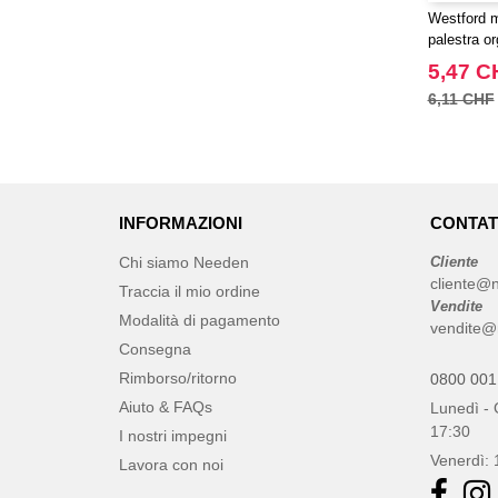
Westford m
palestra o
5,47 C
6,11 CHF
INFORMAZIONI
CONTAT
Chi siamo Needen
Cliente
cliente@
Traccia il mio ordine
Vendite
Modalità di pagamento
vendite@
Consegna
Rimborso/ritorno
0800 001
Aiuto & FAQs
Lunedì - 
17:30
I nostri impegni
Venerdì: 
Lavora con noi