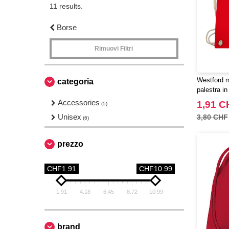
11 results.
Borse
Rimuovi Filtri
Westford m
categoria
palestra in
Accessories
1,91 C
(5)
Unisex
3,80 CHF
(6)
prezzo
CHF1.91
CHF10.99
1.91
4.18
6.45
8.72
10.99
brand