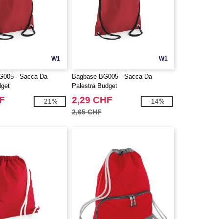
W1
W1
G005 - Sacca Da
Bagbase BG005 - Sacca Da
dget
Palestra Budget
F
2,29 CHF
-21%
-14%
2,65 CHF