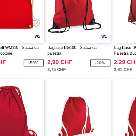
W1
W1
ill WM110 - Sacca da
Bagbase BG100 - Sacca da
Bag Base B
 cotone
palestra
Palestra Bu
HF
2,99 CHF
2,29 CH
-50%
-20%
3,75 CHF
2,91 CHF