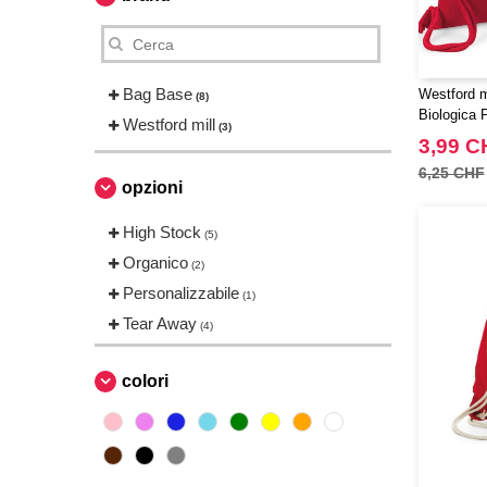
Bag Base
Westford 
(8)
Biologica
Westford mill
(3)
3,99 C
6,25 CHF
opzioni
High Stock
(5)
Organico
(2)
Personalizzabile
(1)
Tear Away
(4)
colori