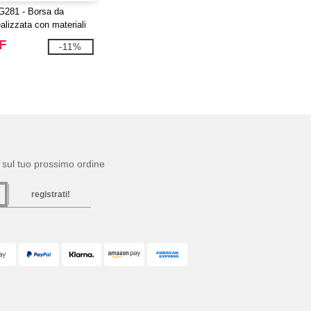
281 - Borsa da
ealizzata con materiali
F
-11%
to sul tuo prossimo ordine
registrati!