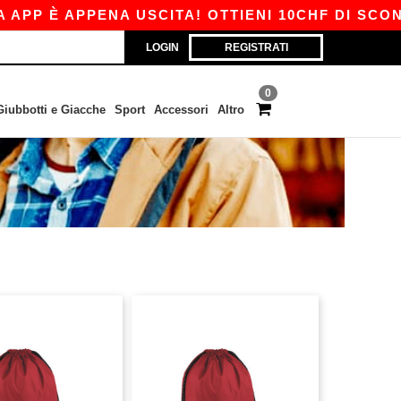
P È APPENA USCITA! OTTIENI 10CHF DI SCONTO
LOGIN
REGISTRATI
0
Giubbotti e Giacche
Sport
Accessori
Altro