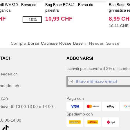
ill WM810 - Borsa da
Bag Base BG542 - Borsa da
Bag Base BG
rganica
palestra
ginnastica r
riciclati
HF
10,99 CHF
8,99 CH
-10%
10,11 CHF
Compra
Borse Coulisse Rosse Base
in Needen Suisse
TACI
ABBONARSI
Iscriviti per ricevere il 3% di scon
needen.ch
needen.ch
Paga con
 649
Giovedì: 10:00-13:00 e 14:00-
Spediamo con
10:00-14:00