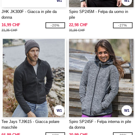
W1
W1
JHK JK300F - Giacca in pile da
Spiro SP245M - Felpa da uomo in
donna
pile
16,99 CHF
22,98 CHF
-20%
-27%
21,35 CHF
31,56 CHF
W1
W1
Tee Jays TJ9615 - Giacca polare
Spiro SP245F - Felpa interna in pile
maschile
da donna
66,99 CHF
20,99 CHF