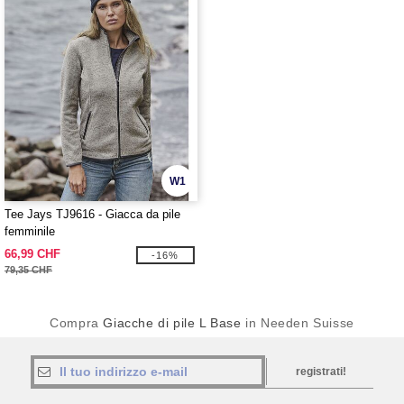
W1
Tee Jays TJ9616 - Giacca da pile
femminile
66,99 CHF
-16%
79,35 CHF
Compra
Giacche di pile L Base
in Needen Suisse
registrati!