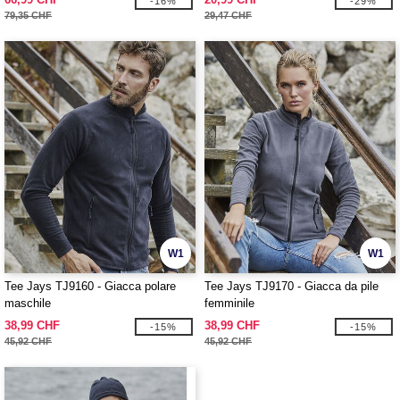
-16%
-29%
79,35 CHF
29,47 CHF
W1
W1
Tee Jays TJ9160 - Giacca polare
Tee Jays TJ9170 - Giacca da pile
maschile
femminile
38,99 CHF
38,99 CHF
-15%
-15%
45,92 CHF
45,92 CHF