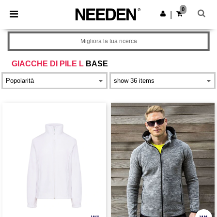
×
App Needen
0
Scarica app
|
Prezzi migliori sull'app!
Migliora la tua ricerca
GIACCHE DI PILE L
BASE