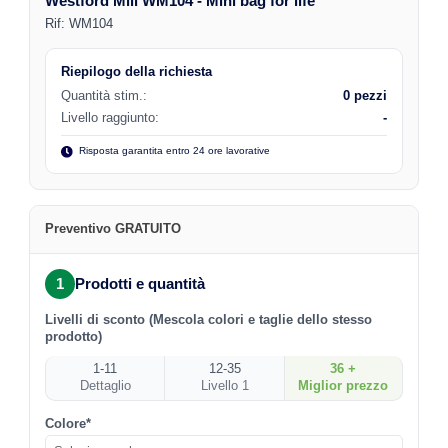
Westford Mill WM104 - Mini bag for life
Rif:
WM104
Riepilogo della richiesta
Quantità stim.:
0 pezzi
Livello raggiunto:
-
Risposta garantita entro 24 ore lavorative
Preventivo GRATUITO
1
Prodotti e quantità
Livelli di sconto (Mescola colori e taglie dello stesso
prodotto)
1-11
12-35
36 +
Dettaglio
Livello 1
Miglior prezzo
Colore*