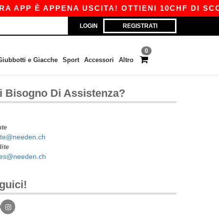
 APP È APPENA USCITA! OTTIENI 10CHF DI SCON
LOGIN
REGISTRATI
0
Giubbotti e Giacche
Sport
Accessori
Altro
i Bisogno Di Assistenza?
nte
nte@needen.ch
ite
tes@needen.ch
guici!