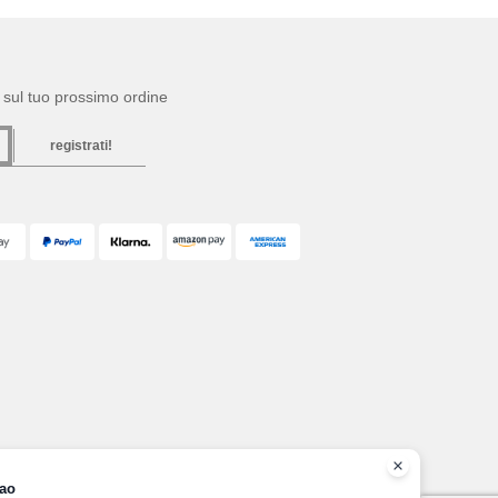
to sul tuo prossimo ordine
registrati!
ao