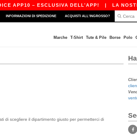
CE APP10 – ESCLUSIVA DELL’APP!
|
LA NOSTRA
INFORMAZIONI DI SPEDIZIONE
ACQUISTI ALL'INGROSSO?
Marche
T-Shirt
Tute & Pile
Borse
Polo
Ha
Clie
clie
Vend
ven
Se
ti di scegliere il dipartimento giusto per permetterci di