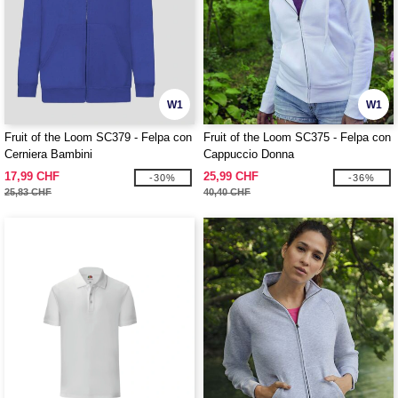
W1
W1
Fruit of the Loom SC379 - Felpa con
Fruit of the Loom SC375 - Felpa con
Cerniera Bambini
Cappuccio Donna
17,99 CHF
25,99 CHF
-30%
-36%
25,83 CHF
40,40 CHF