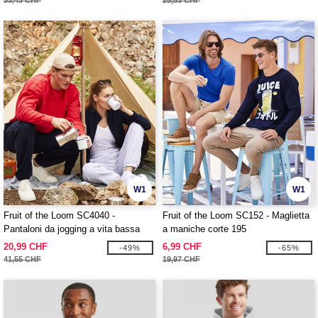
33,43 CHF
25,83 CHF
W1
W1
Fruit of the Loom SC4040 -
Fruit of the Loom SC152 - Maglietta
Pantaloni da jogging a vita bassa
a maniche corte 195
20,99 CHF
6,99 CHF
-49%
-65%
41,55 CHF
19,97 CHF