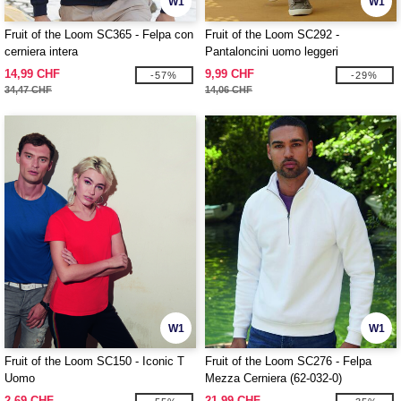
W1
W1
Fruit of the Loom SC365 - Felpa con
Fruit of the Loom SC292 -
cerniera intera
Pantaloncini uomo leggeri
14,99 CHF
9,99 CHF
-57%
-29%
34,47 CHF
14,06 CHF
W1
W1
Fruit of the Loom SC150 - Iconic T
Fruit of the Loom SC276 - Felpa
Uomo
Mezza Cerniera (62-032-0)
2,69 CHF
21,99 CHF