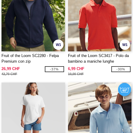
W1
W1
Fruit of the Loom SC2280 - Felpa
Fruit of the Loom SC3417 - Polo da
Premium con zip
bambino a maniche lunghe
26,99 CHF
6,99 CHF
-37%
-30%
42,70 CHF
10,00 CHF