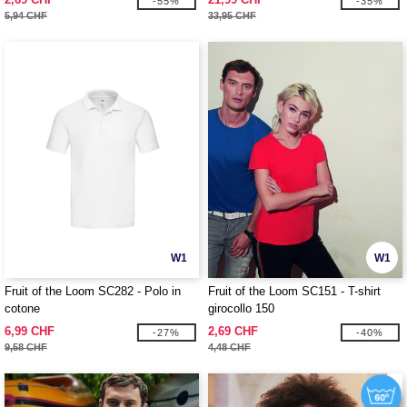
-55%
-35%
5,94 CHF
33,95 CHF
W1
W1
Fruit of the Loom SC282 - Polo in
Fruit of the Loom SC151 - T-shirt
cotone
girocollo 150
6,99 CHF
2,69 CHF
-27%
-40%
9,58 CHF
4,48 CHF