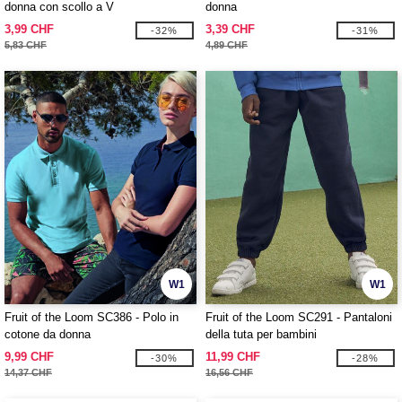
donna con scollo a V
donna
3,99 CHF
3,39 CHF
-32%
-31%
5,83 CHF
4,89 CHF
W1
W1
Fruit of the Loom SC386 - Polo in
Fruit of the Loom SC291 - Pantaloni
cotone da donna
della tuta per bambini
9,99 CHF
11,99 CHF
-30%
-28%
14,37 CHF
16,56 CHF