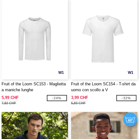
W1
W1
Fruit of the Loom SC153 - Maglietta
Fruit of the Loom SC154 - T-shirt da
a maniche lunghe
uomo con scollo a V
5,99 CHF
3,99 CHF
-24%
-32%
7,92 CHF
5,83 CHF