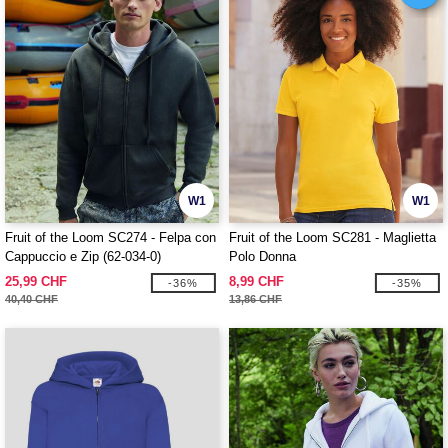
W1
W1
Fruit of the Loom SC274 - Felpa con
Fruit of the Loom SC281 - Maglietta
Cappuccio e Zip (62-034-0)
Polo Donna
25,99 CHF
8,99 CHF
-36%
-35%
40,40 CHF
13,86 CHF