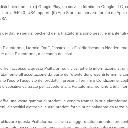
distribuita tramite:
(i)
Google Play, un servizio fornito da Google LLC, 
lifornia 94043, USA; oppure
(ii)
App Store, un servizio fornito da Apple
USA.
g dei dati e i servizi backend della Piattaforma sono gestiti e mantenut
 Piattaforma, i termini "noi", "nostro" e "ci" si riferiscono a Needen, ment
te della Piattaforma, a seconda dei casi.
ffre l'accesso a questa Piattaforma, inclusi tutte le informazioni, strumen
atamente all'accettazione da parte dell'utente dei presenti termini e con
nano l'uso e l'acquisto dei prodotti. I presenti Termini e Condizioni si 
o dispositivo utilizzato per accedere alla Piattaforma, nonché a tutti i termi
ffre una vasta gamma di prodotti in vendita tramite la sua piattaforma e
eni, dispositivi elettronici e altri prodotti forniti principalmente da terze pa
 utilizzare questa Piattaforma, si invita a leggere attentamente i present
, in quanto possono essere modificati e/o aggiornati in qualsiasi momento