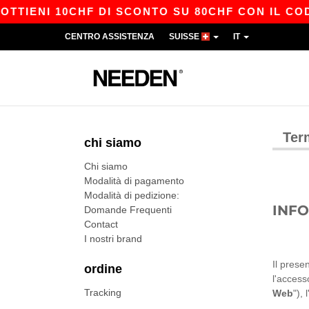
NI 10CHF DI SCONTO SU 80CHF CON IL CODICE A
CENTRO ASSISTENZA
SUISSE
IT
Ter
chi siamo
Chi siamo
Modalità di pagamento
Modalità di pedizione:
INFO
Domande Frequenti
Contact
I nostri brand
Il prese
ordine
l'accesso
Tracking
Web
"),