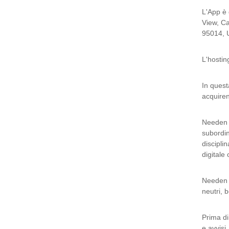
L'App è 
View, Ca
95014, 
L'hostin
In questa
acquiren
Needen o
subordin
discipli
digitale 
Needen o
neutri, b
Prima di
e avvisi