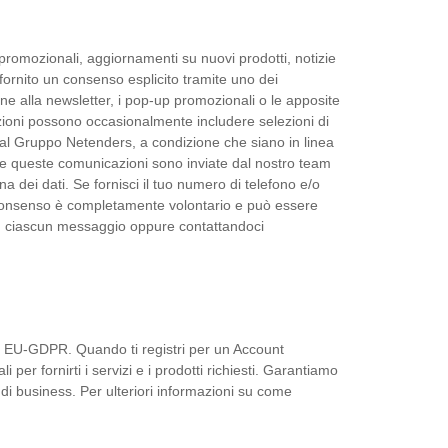
romozionali, aggiornamenti su nuovi prodotti, notizie
ornito un consenso esplicito tramite uno dei
ne alla newsletter, i pop-up promozionali o le apposite
azioni possono occasionalmente includere selezioni di
 dal Gruppo Netenders, a condizione che siano in linea
tte queste comunicazioni sono inviate dal nostro team
a dei dati. Se fornisci il tuo numero di telefono e/o
 Il consenso è completamente volontario e può essere
 in ciascun messaggio oppure contattandoci
la EU-GDPR. Quando ti registri per un Account
 per fornirti i servizi e i prodotti richiesti. Garantiamo
i di business. Per ulteriori informazioni su come
.