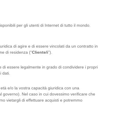
onibili per gli utenti di Internet di tutto il mondo.
ridica di agire e di essere vincolati da un contratto in
one di residenza (“
Cliente/i
”).
re di essere legalmente in grado di condividere i propri
i dati.
a età e/o la vostra capacità giuridica con una
l governo). Nel caso in cui dovessimo verificare che
mmo vietargli di effettuare acquisti e potremmo