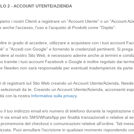
LO 2 - ACCOUNT UTENTE/AZIENDA
iamo i nostri Clienti a registrare un "Account Utente" o un "Account Az
 anche l'accesso, l'uso e l'acquisto di Prodotti come "Ospite".
oltre in grado di accedere, utilizzare e acquistare con i tuoi account F
" o "Accedi con Google" e fornendo le credenziali pertinenti. Si prega di
ere al nostro Sito Web, è necessario aderire anche ai termini e condizioni 
o tramite i tuoi account Facebook o Google è inoltre regolato dai termin
e Needen non sarà responsabile per eventuali inadempienze da parte tua 
i di registrarti sul Sito Web creando un Account Utente/Azienda, Needen 
 selezionati da te. Creando un Account Utente/Azienda, acconsenti espr
tà con la nostra
Informativa sulla privacy
.
 il tuo indirizzo email e/o numero di telefono durante la registrazione 
rti via email e/o SMS/WhatsApp per finalità transazionali o relative al 
, promemoria del checkout o comunicazioni relative all’ordine. Tali mess
zzata. Puoi annullare l’iscrizione in qualsiasi momento rispondendo con 