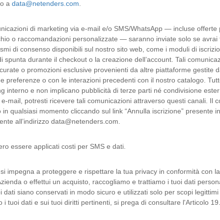
do a
data@netenders.com
.
icazioni di marketing via e-mail e/o SMS/WhatsApp — incluse offerte p
hio o raccomandazioni personalizzate — saranno inviate solo se avrai f
mi di consenso disponibili sul nostro sito web, come i moduli di iscrizio
di spunta durante il checkout o la creazione dell’account. Tali comunic
 curate o promozioni esclusive provenienti da altre piattaforme gestite
ue preferenze o con le interazioni precedenti con il nostro catalogo. Tu
g interno e non implicano pubblicità di terze parti né condivisione estern
o e-mail, potresti ricevere tali comunicazioni attraverso questi canali.
 in qualsiasi momento cliccando sul link “Annulla iscrizione” presente
ente all’indirizzo data@netenders.com.
ro essere applicati costi per SMS e dati.
i impegna a proteggere e rispettare la tua privacy in conformità con 
ienda o effettui un acquisto, raccogliamo e trattiamo i tuoi dati personali
oi dati siano conservati in modo sicuro e utilizzati solo per scopi legittim
i tuoi dati e sui tuoi diritti pertinenti, si prega di consultare l'Articolo 19