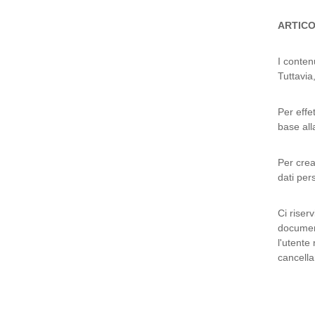
ARTICO
I contenu
Tuttavia
Per effe
base all
Per crea
dati per
Ci riser
document
l'utente
cancella