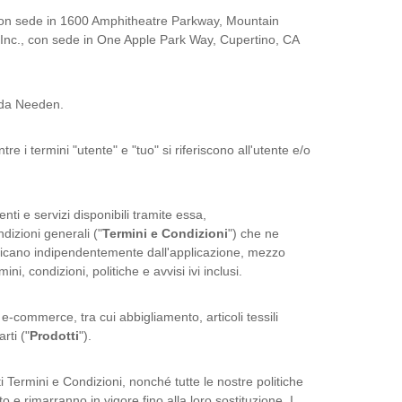
con sede in 1600 Amphitheatre Parkway, Mountain
 Inc., con sede in One Apple Park Way, Cupertino, CA
i da Needen.
re i termini "utente" e "tuo" si riferiscono all'utente e/o
ti e servizi disponibili tramite essa,
dizioni generali ("
Termini e Condizioni
") che ne
applicano indipendentemente dall'applicazione, mezzo
ni, condizioni, politiche e avvisi ivi inclusi.
-commerce, tra cui abbigliamento, articoli tessili
rti ("
Prodotti
").
i Termini e Condizioni, nonché tutte le nostre politiche
 e rimarranno in vigore fino alla loro sostituzione. I