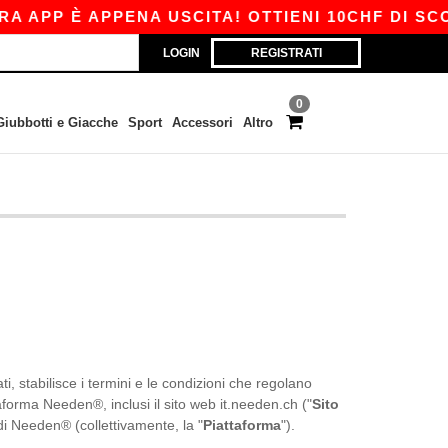
P È APPENA USCITA! OTTIENI 10CHF DI SCONTO 
LOGIN
REGISTRATI
0
Giubbotti e Giacche
Sport
Accessori
Altro
i, stabilisce i termini e le condizioni che regolano
attaforma Needen®, inclusi il sito web it.needen.ch ("
Sito
 di Needen® (collettivamente, la "
Piattaforma
").