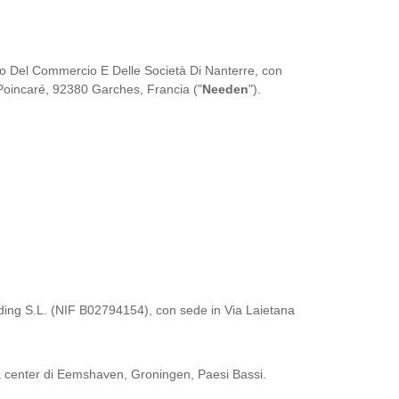
istro Del Commercio E Delle Società Di Nanterre, con
oincaré, 92380 Garches, Francia ("
Needen
").
lding S.L. (NIF B02794154), con sede in Via Laietana
ta center di Eemshaven, Groningen, Paesi Bassi.