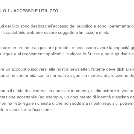
LO 1 - ACCESSO E UTILIZZO
ti del Sito sono destinati all'accesso del pubblico e sono liberamente disp
, l'uso del Sito web può essere soggetto a limitazioni di età.
ttuare un ordine e acquistare prodotti, è necessario avere la capacità giu
a legge e ai regolamenti applicabili in vigore in Suisse e nella giurisdizi
re un account o iscriversi alla nostra newsletter, l'utente deve dichiara
sonali, in conformità con le normative vigenti in materia di protezione de
viamo il diritto di chiedervi, in qualsiasi momento, di dimostrare la vostr
azione accettabile (ad esempio, un documento di identità rilasciato da
 non ha l'età legale richiesta o che non soddisfa i nostri requisiti, potre
rlo e cancellarne l'iscrizione.