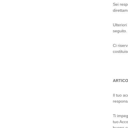
Sei resp
direttam
Ulterior
seguito.
Ci riser
costitui
ARTICO
Il tuo a
responsa
Ti impeg
tuo Acco
buone co