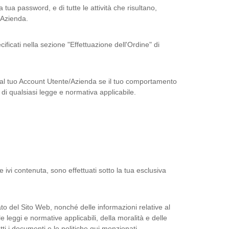
tua password, e di tutte le attività che risultano,
/Azienda.
ificati nella sezione "Effettuazione dell'Ordine" di
ne dal tuo Account Utente/Azienda se il tuo comportamento
 di qualsiasi legge e normativa applicabile.
 ivi contenuta, sono effettuati sotto la tua esclusiva
to del Sito Web, nonché delle informazioni relative al
e leggi e normative applicabili, della moralità e delle
tti i documenti e le politiche qui menzionati.