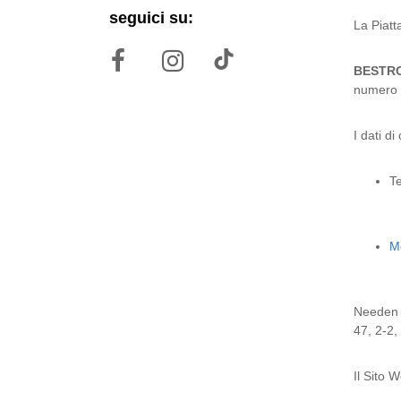
seguici su:
La Piatt
BESTR
numero 
I dati d
T
Mo
Needen 
47, 2-2,
Il Sito 