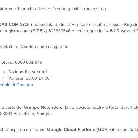
aforma e il marchio Needen® sono gestiti su licenza da:
OAS.COM SAS
, una società di diritto Francese, iscritta presso il Reg
di registrazione (SIREN) 809833346 e sede legale in 14 Bd Raymond P
i contatto di Needen sono i seguenti:
elefono: 0800 001 649
Da lunedì a venerdì
Venerdì: 10:00-14:00
dulo di Contatto
fa parte del
Gruppo Netenders
, la cui società madre è Netenders Ho
 08003 Barcellona, Spagna.
Web è ospitato da: server
Google Cloud Platform (GCP)
situati nel da