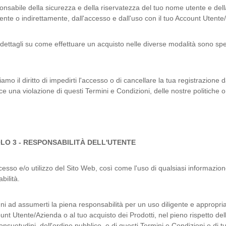
onsabile della sicurezza e della riservatezza del tuo nome utente e della 
ente o indirettamente, dall'accesso e dall'uso con il tuo Account Utente
i dettagli su come effettuare un acquisto nelle diverse modalità sono spec
viamo il diritto di impedirti l'accesso o di cancellare la tua registrazio
sce una violazione di questi Termini e Condizioni, delle nostre politiche o
LO 3 - RESPONSABILITÀ DELL'UTENTE
ccesso e/o utilizzo del Sito Web, così come l'uso di qualsiasi informazione
bilità.
ni ad assumerti la piena responsabilità per un uso diligente e appropria
unt Utente/Azienda o al tuo acquisto dei Prodotti, nel pieno rispetto dell
nsuetudini, dell'ordine pubblico, e di questi Termini e Condizioni e di tu