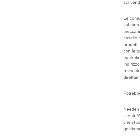
scriven
Le comun
sul marc
meccanis
caselle 
prodotti
con le t
marketin
indirizz
revocato
direttam
Potrebbe
Needen s
Utente/Az
che i tu
gestiamo 