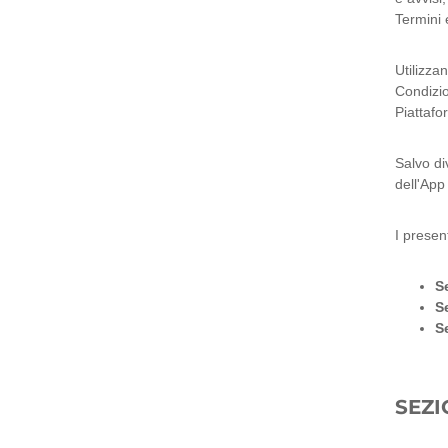
Termini 
Utilizza
Condizio
Piattafo
Salvo di
dell'App
I present
Se
Se
Se
SEZI