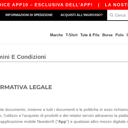
PP10 – ESCLUSIVA DELL’APP!
|
LA NOSTRA AP
INFORMAZIONI DI SPEDIZIONE
ACQUISTI ALL'INGROSSO?
Marche
T-Shirt
Tute & Pile
Borse
Polo
mini E Condizioni
RMATIVA LEGALE
nte documento, insieme a tutti i documenti e le politiche in esso richiamat
, l'utilizzo e l'acquisto di prodotti e dei relativi servizi attraverso la pi
 l'applicazione mobile Needen® ("
App
") e qualsiasi altro mezzo digitale