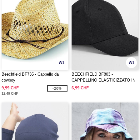
W1
W1
Beechfield BF735 - Cappello da
BEECHFIELD BF803 -
cowboy
CAPPELLINO ELASTICIZZATO IN
COTONE BIOLOGICO
9,99 CHF
6,99 CHF
-20%
EARTHAWARE®
12,49 CHF