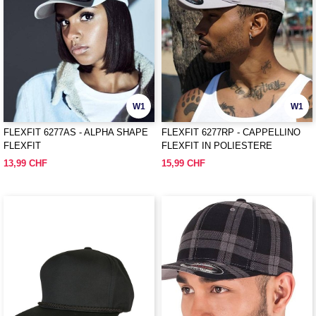
W1
W1
FLEXFIT 6277AS - ALPHA SHAPE
FLEXFIT 6277RP - CAPPELLINO
FLEXFIT
FLEXFIT IN POLIESTERE
RICICLATO
13,99 CHF
15,99 CHF