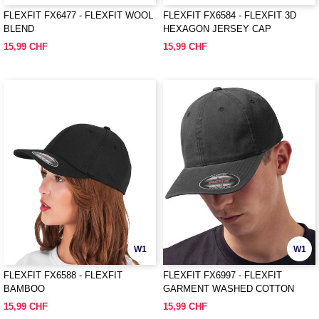
FLEXFIT FX6477 - FLEXFIT WOOL
FLEXFIT FX6584 - FLEXFIT 3D
BLEND
HEXAGON JERSEY CAP
15,99 CHF
15,99 CHF
W1
W1
FLEXFIT FX6588 - FLEXFIT
FLEXFIT FX6997 - FLEXFIT
BAMBOO
GARMENT WASHED COTTON
DAD HAT
15,99 CHF
15,99 CHF