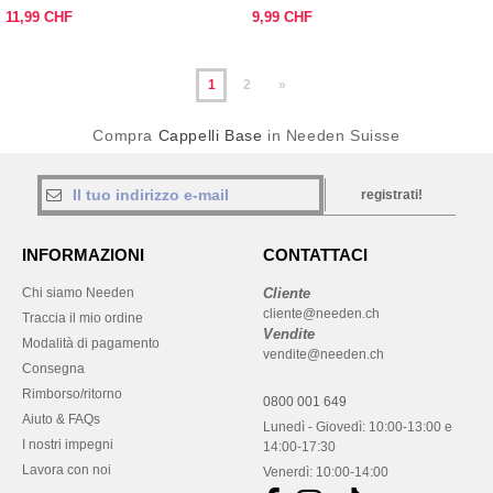
reversibile
11,99 CHF
9,99 CHF
1
2
»
Compra
Cappelli Base
in Needen Suisse
registrati!
INFORMAZIONI
CONTATTACI
Chi siamo Needen
Cliente
cliente@needen.ch
Traccia il mio ordine
Vendite
Modalità di pagamento
vendite@needen.ch
Consegna
Rimborso/ritorno
0800 001 649
Aiuto & FAQs
Lunedì - Giovedì: 10:00-13:00 e
I nostri impegni
14:00-17:30
Lavora con noi
Venerdì: 10:00-14:00