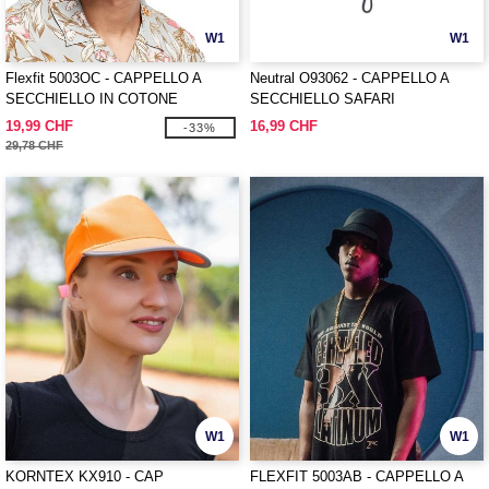
W1
W1
Flexfit 5003OC - CAPPELLO A
Neutral O93062 - CAPPELLO A
SECCHIELLO IN COTONE
SECCHIELLO SAFARI
BIOLOGICO
19,99 CHF
16,99 CHF
-33%
29,78 CHF
W1
W1
KORNTEX KX910 - CAP
FLEXFIT 5003AB - CAPPELLO A