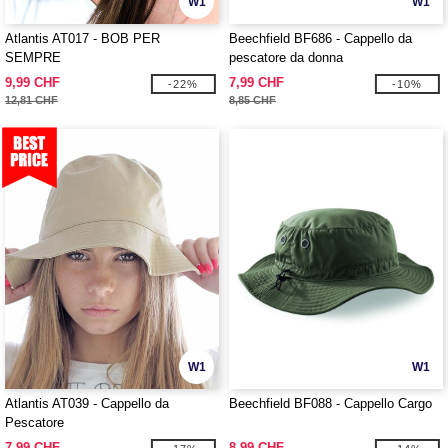
W1
W1
Atlantis AT017 - BOB PER
Beechfield BF686 - Cappello da
SEMPRE
pescatore da donna
9,99 CHF
7,99 CHF
-22%
-10%
12,81 CHF
8,85 CHF
W1
W1
Atlantis AT039 - Cappello da
Beechfield BF088 - Cappello Cargo
Pescatore
7,99 CHF
8,99 CHF