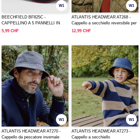
W1
W1
BEECHFIELD BF825C -
ATLANTIS HEADWEAR AT268 -
CAPPELLINO A 5 PANNELLI IN
Cappello a secchiello reversibile per
COTONE BIOLOGICO CLASSIC
esterni
5,99 CHF
12,99 CHF
EARTHAWARE® - VISIERA
SANDWICH
W1
W1
ATLANTIS HEADWEAR AT270 -
ATLANTIS HEADWEAR AT273 -
Cappello da pescatore invernale
Cappello a secchiello