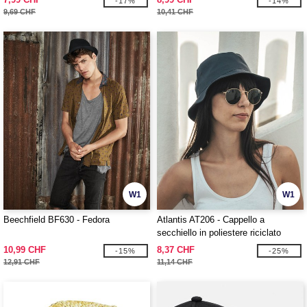
-17%
-14%
9,69 CHF
10,41 CHF
W1
W1
Beechfield BF630 - Fedora
Atlantis AT206 - Cappello a
secchiello in poliestere riciclato
10,99 CHF
8,37 CHF
-15%
-25%
12,91 CHF
11,14 CHF