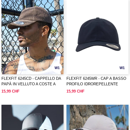
W1
W1
FLEXFIT 6245CD - CAPPELLO DA
FLEXFIT 6245WR - CAP A BASSO
PAPÀ IN VELLUTO A COSTE A
PROFILO IDROREPELLENTE
BASSO PROFILO
15,99 CHF
15,99 CHF