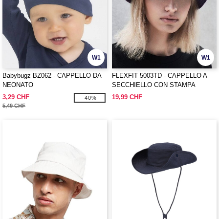
W1
W1
Babybugz BZ062 - CAPPELLO DA
FLEXFIT 5003TD - CAPPELLO A
NEONATO
SECCHIELLO CON STAMPA
FESTIVAL
3,29 CHF
19,99 CHF
-40%
5,49 CHF