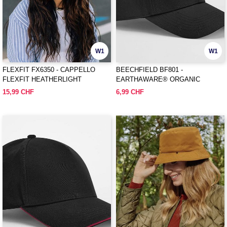
W1
W1
FLEXFIT FX6350 - CAPPELLO
BEECHFIELD BF801 -
FLEXFIT HEATHERLIGHT
EARTHAWARE® ORGANIC
COTTON CANVAS 6 PANEL CAP
15,99 CHF
6,99 CHF