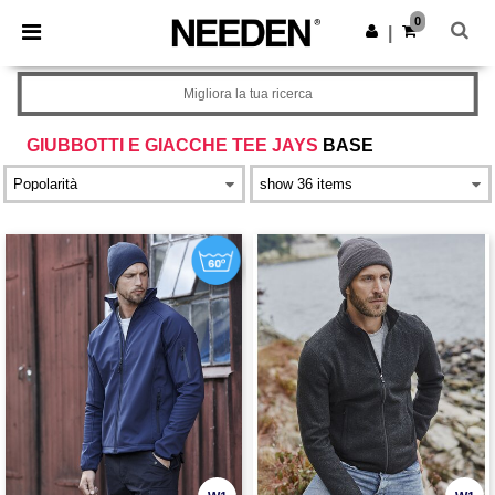
×
App Needen
0
Scarica app
|
Prezzi migliori sull'app!
Migliora la tua ricerca
GIUBBOTTI E GIACCHE TEE JAYS
BASE