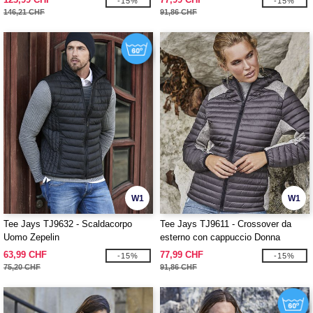
-15%
-15%
146,21 CHF
91,86 CHF
W1
W1
Tee Jays TJ9632 - Scaldacorpo
Tee Jays TJ9611 - Crossover da
Uomo Zepelin
esterno con cappuccio Donna
63,99 CHF
77,99 CHF
-15%
-15%
75,20 CHF
91,86 CHF