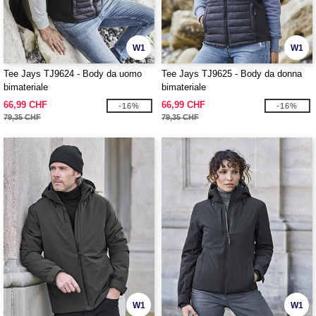
W1
W1
Tee Jays TJ9624 - Body da uomo
Tee Jays TJ9625 - Body da donna
bimateriale
bimateriale
66,99 CHF
66,99 CHF
-16%
-16%
79,35 CHF
79,35 CHF
W1
W1