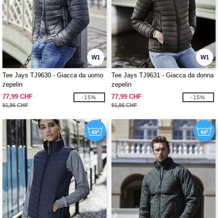
W1
W1
Tee Jays TJ9630 - Giacca da uomo
Tee Jays TJ9631 - Giacca da donna
zepelin
zepelin
77,99 CHF
77,99 CHF
-15%
-15%
91,86 CHF
91,86 CHF