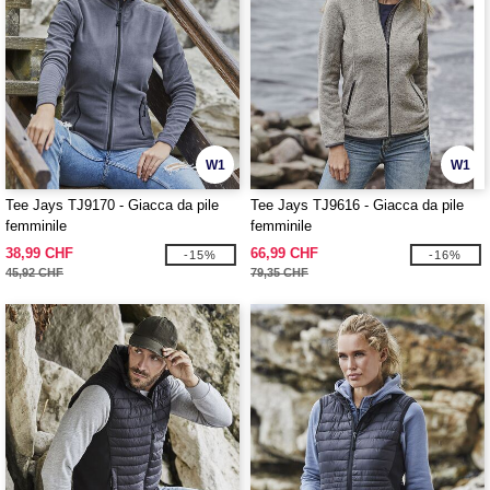
W1
W1
Tee Jays TJ9170 - Giacca da pile
Tee Jays TJ9616 - Giacca da pile
femminile
femminile
38,99 CHF
66,99 CHF
-15%
-16%
45,92 CHF
79,35 CHF