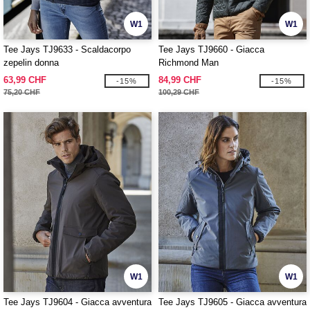
W1
W1
Tee Jays TJ9633 - Scaldacorpo
Tee Jays TJ9660 - Giacca
zepelin donna
Richmond Man
63,99 CHF
84,99 CHF
-15%
-15%
75,20 CHF
100,29 CHF
W1
W1
Tee Jays TJ9604 - Giacca avventura
Tee Jays TJ9605 - Giacca avventura