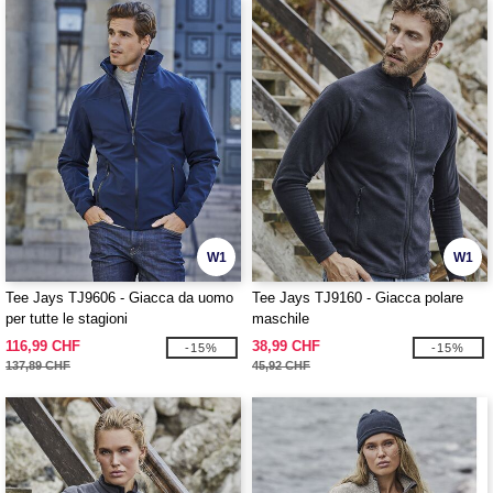
W1
W1
Tee Jays TJ9606 - Giacca da uomo
Tee Jays TJ9160 - Giacca polare
per tutte le stagioni
maschile
116,99 CHF
38,99 CHF
-15%
-15%
137,89 CHF
45,92 CHF