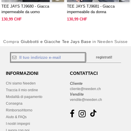
TEE JAYS TJ9680 - Giacca
TEE JAYS TJ9681 - Giacca
impermeabile da uomo
impermeabile da donna
130,99 CHF
130,99 CHF
Compra
Giubbotti e Giacche Tee Jays Base
in Needen Suisse
registrati!
INFORMAZIONI
CONTATTACI
Chi siamo Needen
Cliente
cliente@needen.ch
Traccia il mio ordine
Vendite
Modalità di pagamento
vendite@needen.ch
Consegna
Rimborso/ritorno
Aiuto & FAQs
I nostri impegni
Lavora con noi