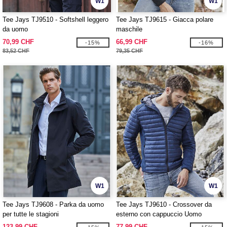
W1
W1
Tee Jays TJ9510 - Softshell leggero
Tee Jays TJ9615 - Giacca polare
da uomo
maschile
70,99 CHF
66,99 CHF
-15%
-16%
83,52 CHF
79,35 CHF
W1
W1
Tee Jays TJ9608 - Parka da uomo
Tee Jays TJ9610 - Crossover da
per tutte le stagioni
esterno con cappuccio Uomo
123,99 CHF
77,99 CHF