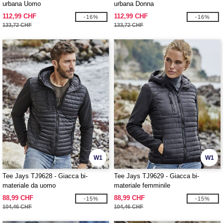
urbana Uomo
urbana Donna
112,99 CHF
112,99 CHF
-16%
-16%
133,72 CHF
133,72 CHF
W1
W1
Tee Jays TJ9628 - Giacca bi-
Tee Jays TJ9629 - Giacca bi-
materiale da uomo
materiale femminile
88,99 CHF
88,99 CHF
-15%
-15%
104,46 CHF
104,46 CHF