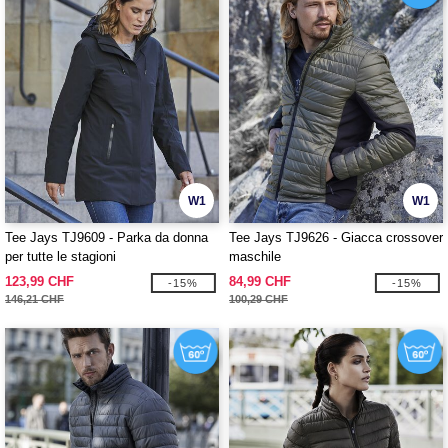
W1
W1
Tee Jays TJ9609 - Parka da donna
Tee Jays TJ9626 - Giacca crossover
per tutte le stagioni
maschile
123,99 CHF
84,99 CHF
-15%
-15%
146,21 CHF
100,29 CHF