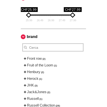
CHF25.99
CHF27.99
25.99
26.49
26.99
27.49
27.99
brand
Front row
(2)
Fruit of the Loom
(1)
Henbury
(2)
Herock
(1)
JHK
(3)
Jack&Jones
(2)
Russell
(1)
Russell Collection
(28)