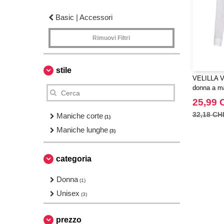
Basic | Accessori
Rimuovi Filtri
stile
VELILLA V
donna a ma
alla corea
25,99 
32,18 CH
Maniche corte
(1)
Maniche lunghe
(3)
categoria
Donna
(1)
Unisex
(3)
prezzo