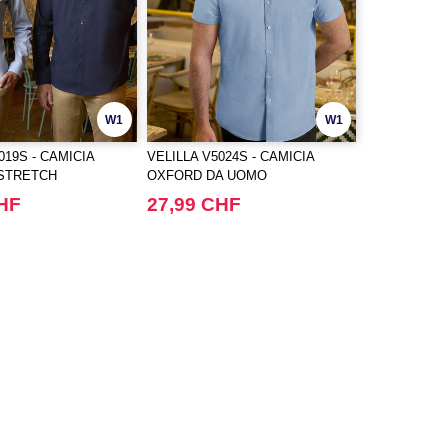
W1
W1
019S - CAMICIA
VELILLA V5024S - CAMICIA
 STRETCH
OXFORD DA UOMO
CHF
27,99 CHF