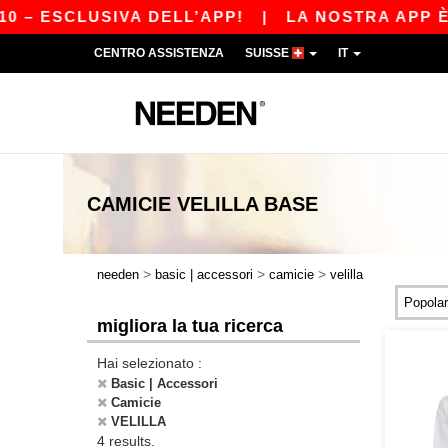
– ESCLUSIVA DELL’APP!
|
LA NOSTRA APP È A
CENTRO ASSISTENZA
SUISSE
IT
CAMICIE VELILLA
BASE
>
>
>
needen
basic | accessori
camicie
velilla
migliora la tua ricerca
Hai selezionato :
Basic | Accessori
Camicie
VELILLA
4 results.