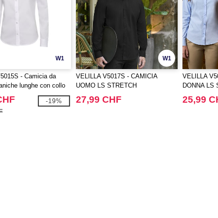
W1
W1
5015S - Camicia da
VELILLA V5017S - CAMICIA
VELILLA V5
niche lunghe con collo
UOMO LS STRETCH
DONNA LS
na
CHF
27,99 CHF
25,99 
-19%
F