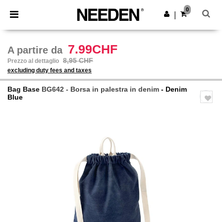
×
App Needen
0
Scarica app
|
Prezzi migliori sull'app!
7.99CHF
A partire da
8,95 CHF
Prezzo al dettaglio
excluding duty fees and taxes
Bag Base
BG642 - Borsa in palestra in denim
- Denim
Blue
Previous
Next