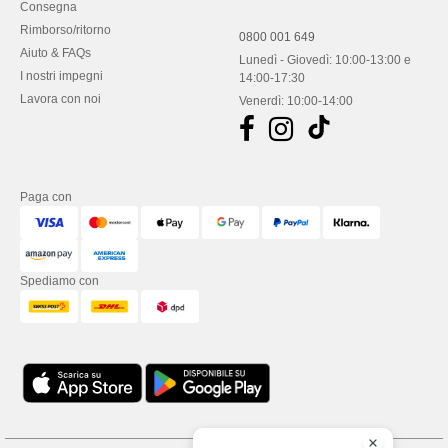
Consegna
Rimborso/ritorno
0800 001 649
Aiuto & FAQs
Lunedì - Giovedì: 10:00-13:00 e
I nostri impegni
14:00-17:30
Lavora con noi
Venerdì: 10:00-14:00
Paga con
Spediamo con