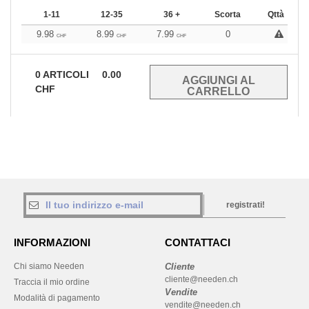
1-11
12-35
36 +
Scorta
Qttà
9.98
8.99
7.99
0
CHF
CHF
CHF
0
ARTICOLI
0.00
CHF
registrati!
INFORMAZIONI
CONTATTACI
Chi siamo Needen
Cliente
cliente@needen.ch
Traccia il mio ordine
Vendite
Modalità di pagamento
vendite@needen.ch