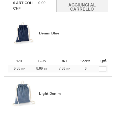
0
ARTICOLI
0.00
CHF
Denim Blue
1-11
12-35
36 +
Scorta
Qttà
9.98
8.99
7.99
6
CHF
CHF
CHF
Light Denim