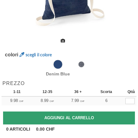
colori
scegli il colore
Denim Blue
PREZZO
1-11
12-35
36 +
Scorta
Qttà
9.98
8.99
7.99
6
CHF
CHF
CHF
0
ARTICOLI
0.00
CHF