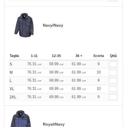
Navy/Navy
Taglia
1-11
12-35
36 +
Scorta
Qttà
76.31
69.99
61.99
9
S
CHF
CHF
CHF
76.31
69.99
61.99
10
M
CHF
CHF
CHF
76.31
69.99
61.99
9
L
CHF
CHF
CHF
76.31
69.99
61.99
10
XL
CHF
CHF
CHF
76.31
69.99
61.99
9
2XL
CHF
CHF
CHF
Royal/Navy