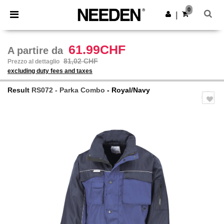
×
App Needen
0
Scarica app
|
Prezzi migliori sull'app!
61.99CHF
A partire da
81,02 CHF
Prezzo al dettaglio
excluding duty fees and taxes
Result
RS072 - Parka Combo
- Royal/Navy
Previous
Next