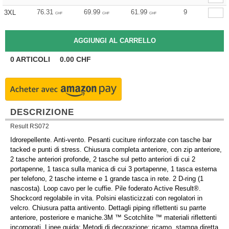
76.31
69.99
61.99
9
3XL
CHF
CHF
CHF
0
ARTICOLI
0.00
CHF
DESCRIZIONE
Result RS072
Idrorepellente. Anti-vento. Pesanti cuciture rinforzate con tasche bar
tacked e punti di stress. Chiusura completa anteriore, con zip anteriore,
2 tasche anteriori profonde, 2 tasche sul petto anteriori di cui 2
portapenne, 1 tasca sulla manica di cui 3 portapenne, 1 tasca esterna
per telefono, 2 tasche interne e 1 grande tasca in rete. 2 D-ring (1
nascosta). Loop cavo per le cuffie. Pile foderato Active Result®.
Shockcord regolabile in vita. Polsini elasticizzati con regolatori in
velcro. Chiusura patta antivento. Dettagli piping riflettenti su parrte
anteriore, posteriore e maniche.3M ™ Scotchlite ™ materiali riflettenti
incorporati. Linee guida: Metodi di decorazione: ricamo, stampa diretta,