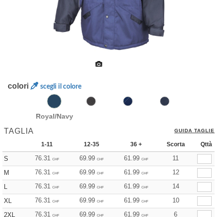
colori
scegli il colore
Royal/Navy
TAGLIA
GUIDA TAGLIE
1-11
12-35
36 +
Scorta
Qttà
76.31
69.99
61.99
11
S
CHF
CHF
CHF
76.31
69.99
61.99
12
M
CHF
CHF
CHF
76.31
69.99
61.99
14
L
CHF
CHF
CHF
76.31
69.99
61.99
10
XL
CHF
CHF
CHF
76.31
69.99
61.99
6
2XL
CHF
CHF
CHF