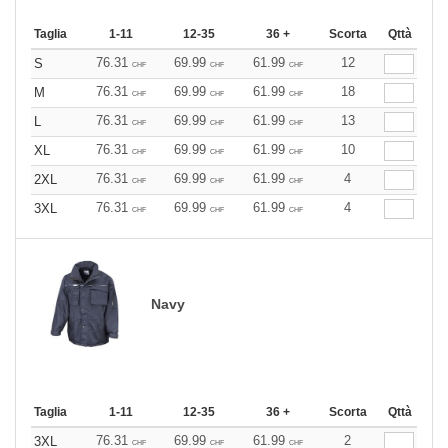
Taglia
1-11
12-35
36 +
Scorta
Qttà
76.31
69.99
61.99
12
S
CHF
CHF
CHF
76.31
69.99
61.99
18
M
CHF
CHF
CHF
76.31
69.99
61.99
13
L
CHF
CHF
CHF
76.31
69.99
61.99
10
XL
CHF
CHF
CHF
76.31
69.99
61.99
4
2XL
CHF
CHF
CHF
76.31
69.99
61.99
4
3XL
CHF
CHF
CHF
Navy
Taglia
1-11
12-35
36 +
Scorta
Qttà
76.31
69.99
61.99
2
3XL
CHF
CHF
CHF