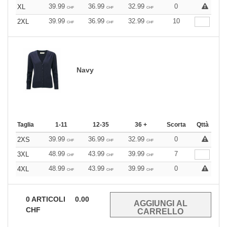
39.99
36.99
32.99
0
XL
CHF
CHF
CHF
39.99
36.99
32.99
10
2XL
CHF
CHF
CHF
Navy
Taglia
1-11
12-35
36 +
Scorta
Qttà
39.99
36.99
32.99
0
2XS
CHF
CHF
CHF
48.99
43.99
39.99
7
3XL
CHF
CHF
CHF
48.99
43.99
39.99
0
4XL
CHF
CHF
CHF
0
ARTICOLI
0.00
CHF