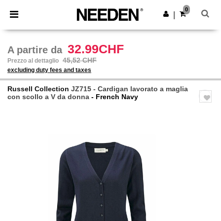
×
App Needen
0
Scarica app
|
Prezzi migliori sull'app!
32.99CHF
A partire da
45,52 CHF
Prezzo al dettaglio
excluding duty fees and taxes
Russell Collection
JZ715 - Cardigan lavorato a maglia
con scollo a V da donna
- French Navy
Previous
Next