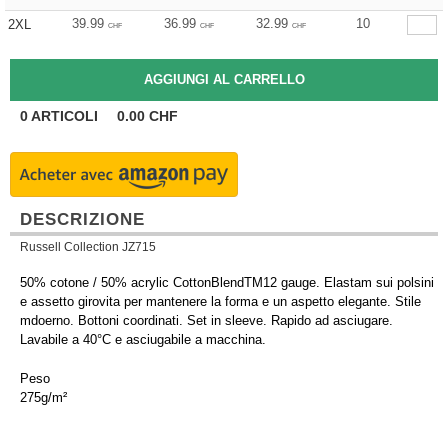
39.99
36.99
32.99
10
2XL
CHF
CHF
CHF
0
ARTICOLI
0.00
CHF
DESCRIZIONE
Russell Collection JZ715
50% cotone / 50% acrylic CottonBlendTM12 gauge. Elastam sui polsini
e assetto girovita per mantenere la forma e un aspetto elegante. Stile
mdoerno. Bottoni coordinati. Set in sleeve. Rapido ad asciugare.
Lavabile a 40°C e asciugabile a macchina.
Peso
275g/m²