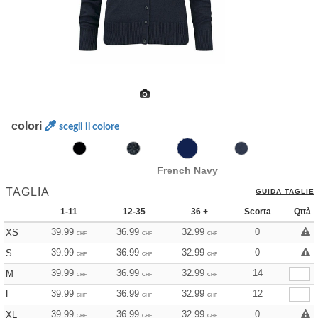
colori
scegli il colore
French Navy
TAGLIA
GUIDA TAGLIE
1-11
12-35
36 +
Scorta
Qttà
39.99
36.99
32.99
0
XS
CHF
CHF
CHF
39.99
36.99
32.99
0
S
CHF
CHF
CHF
39.99
36.99
32.99
14
M
CHF
CHF
CHF
39.99
36.99
32.99
12
L
CHF
CHF
CHF
39.99
36.99
32.99
0
XL
CHF
CHF
CHF