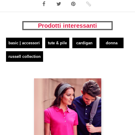
Prodotti interessanti
basic | accessori
tute & pile
cardigan
donna
russell collection