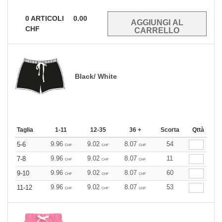
0
ARTICOLI
0.00
CHF
Black/ White
Taglia
1-11
12-35
36 +
Scorta
Qttà
9.96
9.02
8.07
54
5-6
CHF
CHF
CHF
9.96
9.02
8.07
11
7-8
CHF
CHF
CHF
9.96
9.02
8.07
60
9-10
CHF
CHF
CHF
9.96
9.02
8.07
53
11-12
CHF
CHF
CHF