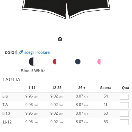
colori
scegli il colore
Black/ White
TAGLIA
1-11
12-35
36 +
Scorta
Qttà
9.96
9.02
8.07
54
5-6
CHF
CHF
CHF
9.96
9.02
8.07
11
7-8
CHF
CHF
CHF
9.96
9.02
8.07
60
9-10
CHF
CHF
CHF
9.96
9.02
8.07
53
11-12
CHF
CHF
CHF