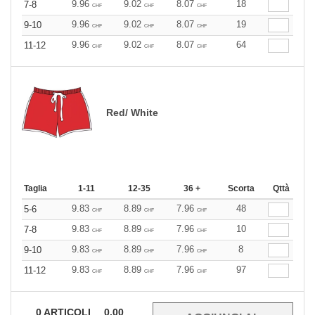
9.96
9.02
8.07
18
7-8
CHF
CHF
CHF
9.96
9.02
8.07
19
9-10
CHF
CHF
CHF
9.96
9.02
8.07
64
11-12
CHF
CHF
CHF
Red/ White
Taglia
1-11
12-35
36 +
Scorta
Qttà
9.83
8.89
7.96
48
5-6
CHF
CHF
CHF
9.83
8.89
7.96
10
7-8
CHF
CHF
CHF
9.83
8.89
7.96
8
9-10
CHF
CHF
CHF
9.83
8.89
7.96
97
11-12
CHF
CHF
CHF
0
ARTICOLI
0.00