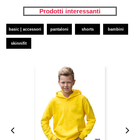
Prodotti interessanti
basic | accessori
pantaloni
shorts
bambini
skinnifit