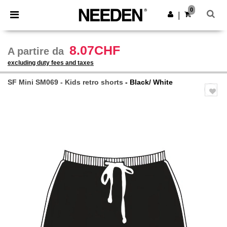
×
App Needen
0
Scarica app
|
Prezzi migliori sull'app!
8.07CHF
A partire da
excluding duty fees and taxes
SF Mini SM069 - Kids retro shorts
- Black/ White
Previous
Next