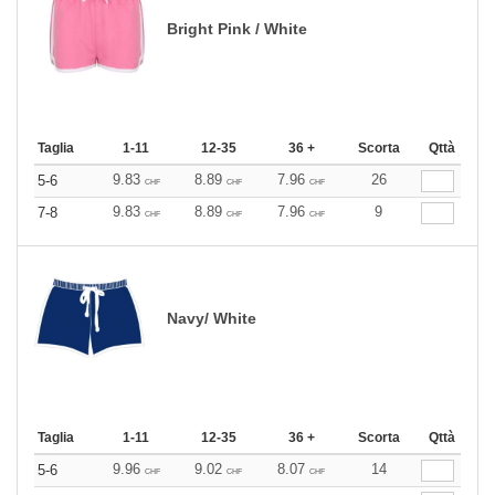
Bright Pink / White
Taglia
1-11
12-35
36 +
Scorta
Qttà
9.83
8.89
7.96
26
5-6
CHF
CHF
CHF
9.83
8.89
7.96
9
7-8
CHF
CHF
CHF
Navy/ White
Taglia
1-11
12-35
36 +
Scorta
Qttà
9.96
9.02
8.07
14
5-6
CHF
CHF
CHF