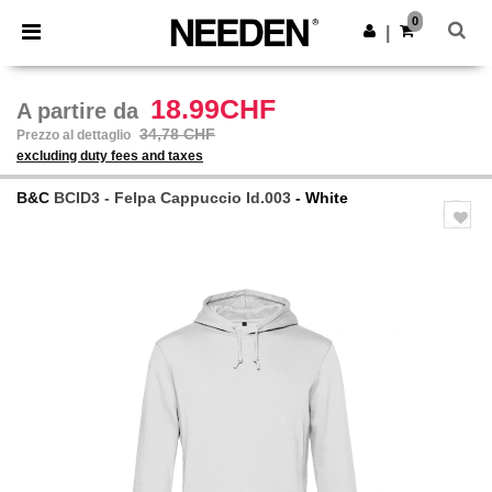
×
App Needen
0
Scarica app
|
Prezzi migliori sull'app!
18.99CHF
A partire da
34,78 CHF
Prezzo al dettaglio
excluding duty fees and taxes
B&C
BCID3 - Felpa Cappuccio Id.003
- White
Previous
Next