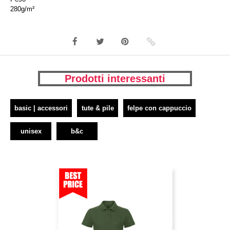
280g/m²
Prodotti interessanti
basic | accessori
tute & pile
felpe con cappuccio
unisex
b&c