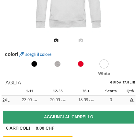
colori
scegli il colore
White
TAGLIA
GUIDA TAGLIE
1-11
12-35
36 +
Scorta
Qttà
23.99
20.99
18.99
0
2XL
CHF
CHF
CHF
0
ARTICOLI
0.00
CHF