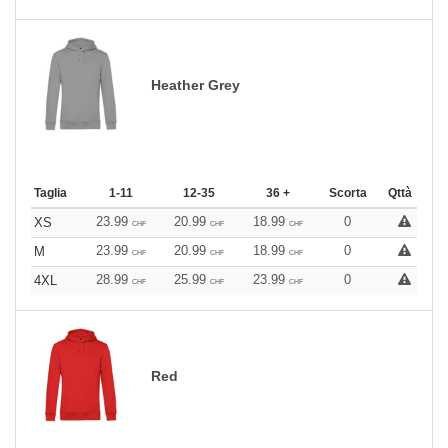
Heather Grey
Taglia
1-11
12-35
36 +
Scorta
Qttà
23.99
20.99
18.99
0
XS
CHF
CHF
CHF
23.99
20.99
18.99
0
M
CHF
CHF
CHF
28.99
25.99
23.99
0
4XL
CHF
CHF
CHF
Red